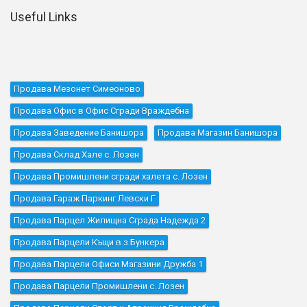
Useful Links
Продава Мезонет Симеоново
Продава Офис в Офис Сгради Враждебна
Продава Заведение Банишора
Продава Магазин Банишора
Продава Склад Хале с. Лозен
Продава Промишлени сгради халета с. Лозен
Продава Гараж Паркинг Левски Г
Продава Парцел Жилищна Сграда Надежда 2
Продава Парцели Къщи в.з.Бункера
Продава Парцели Офиси Магазини Дружба 1
Продава Парцели Промишлени с. Лозен