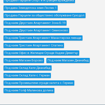
Продава Парцели Спорт и Атракция Враждебна
Продава Земеделска земя Люлин 1
Продава Парцели за обществено обслужване Суходол
Под наем Двустаен Апартамент Зона Б-19
Под наем Двустаен Апартамент Симеоново
Под наем Тристаен Апартамент Манастирски ливади
Под наем Тристаен Апартамент Слатина
Под наем Офис в Жилищни Сгради Хаджи Димитър
Под наем Магазин Борово
Под наем Магазин Дианабад
Под наем Склад Хале Дианабад
Под наем Склад Хале с. Герман
Под наем Промишлени сгради халета с. Герман
Под наем Голф Малинова долина