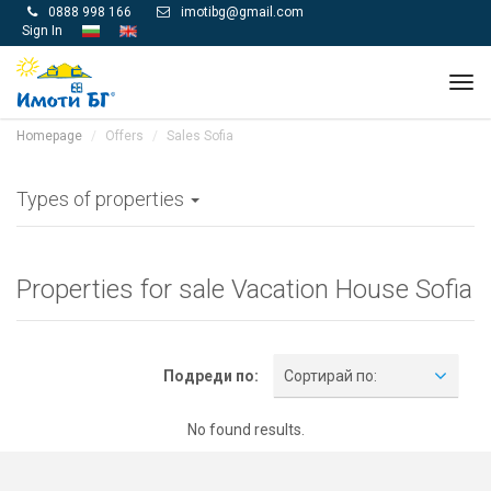
0888 998 166
imotibg@gmail.com


Sign In
Tog
navi
Homepage
Offers
Sales Sofia
Types of properties
Properties for sale Vacation House Sofia
Подреди по:
Сортирай по:
No found results.