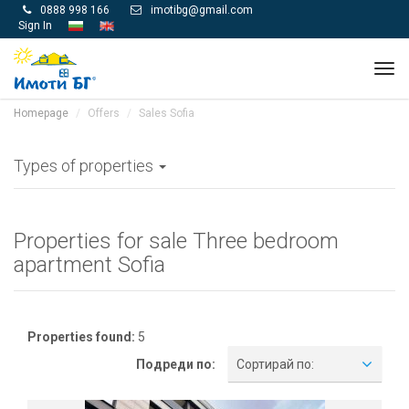
0888 998 166
imotibg@gmail.com


Sign In
Tog
navi
Homepage
Offers
Sales Sofia
Types of properties
Properties for sale Three bedroom
apartment Sofia
Properties found:
5
Подреди по:
Сортирай по: