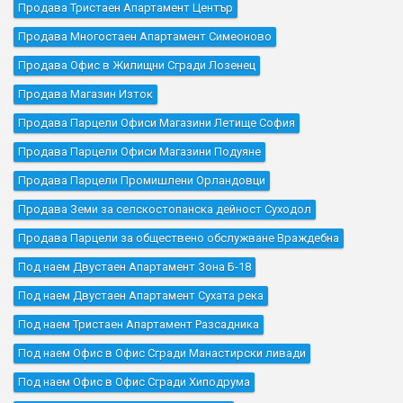
Продава Тристаен Апартамент Център
Продава Многостаен Апартамент Симеоново
Продава Офис в Жилищни Сгради Лозенец
Продава Магазин Изток
Продава Парцели Офиси Магазини Летище София
Продава Парцели Офиси Магазини Подуяне
Продава Парцели Промишлени Орландовци
Продава Земи за селскостопанска дейност Суходол
Продава Парцели за обществено обслужване Враждебна
Под наем Двустаен Апартамент Зона Б-18
Под наем Двустаен Апартамент Сухата река
Под наем Тристаен Апартамент Разсадника
Под наем Офис в Офис Сгради Манастирски ливади
Под наем Офис в Офис Сгради Хиподрума