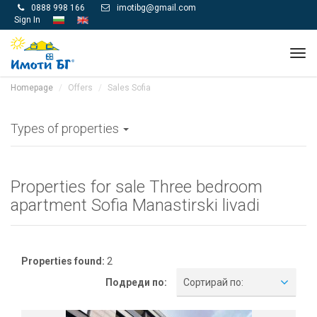
0888 998 166
imotibg@gmail.com


Sign In
Tog
navi
Homepage
Offers
Sales Sofia
Types of properties
Properties for sale Three bedroom
apartment Sofia Manastirski livadi
Properties found:
2
Подреди по:
Сортирай по: