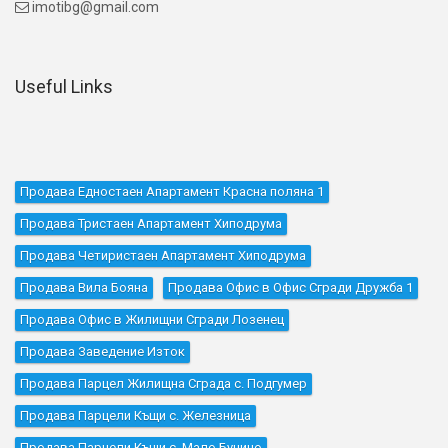
imotibg@gmail.com

Useful Links
Продава Едностаен Апартамент Красна поляна 1
Продава Тристаен Апартамент Хиподрума
Продава Четиристаен Апартамент Хиподрума
Продава Вила Бояна
Продава Офис в Офис Сгради Дружба 1
Продава Офис в Жилищни Сгради Лозенец
Продава Заведение Изток
Продава Парцел Жилищна Сграда с. Подгумер
Продава Парцели Къщи с. Железница
Продава Парцели Къщи с. Мало Бучино