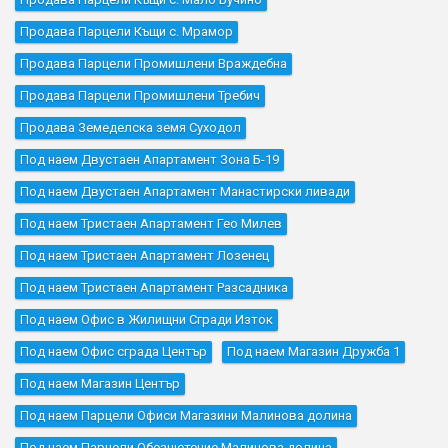
Продава Парцели Къщи с. Мрамор
Продава Парцели Промишлени Враждебна
Продава Парцели Промишлени Требич
Продава Земеделска земя Суходол
Под наем Двустаен Апартамент Зона Б-19
Под наем Двустаен Апартамент Манастирски ливади
Под наем Тристаен Апартамент Гео Милев
Под наем Тристаен Апартамент Лозенец
Под наем Тристаен Апартамент Разсадника
Под наем Офис в Жилищни Сгради Изток
Под наем Офис сграда Център
Под наем Магазин Дружба 1
Под наем Магазин Център
Под наем Парцели Офиси Магазини Малинова долина
Под наем Парцели Обезщетение Малинова долина