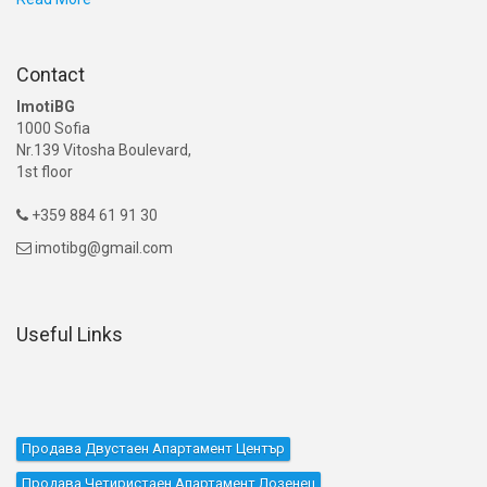
Contact
ImotiBG
1000 Sofia
Nr.139 Vitosha Boulevard,
1st floor
+359 884 61 91 30

imotibg@gmail.com

Useful Links
Продава Двустаен Апартамент Център
Продава Четиристаен Апартамент Лозенец