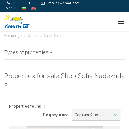
0888 998 166
imotibg@gmail.com


Sign In
Tog
navi
Homepage
Offers
Sales Sofia
Types of properties
Properties for sale Shop Sofia Nadezhda
3
Properties found:
1
Подреди по:
Сортирай по: