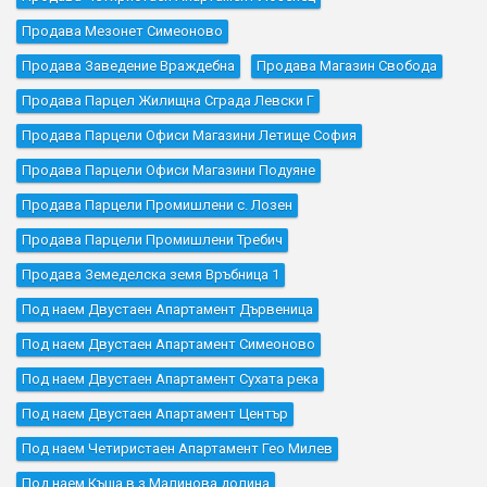
Продава Мезонет Симеоново
Продава Заведение Враждебна
Продава Магазин Свобода
Продава Парцел Жилищна Сграда Левски Г
Продава Парцели Офиси Магазини Летище София
Продава Парцели Офиси Магазини Подуяне
Продава Парцели Промишлени с. Лозен
Продава Парцели Промишлени Требич
Продава Земеделска земя Връбница 1
Под наем Двустаен Апартамент Дървеница
Под наем Двустаен Апартамент Симеоново
Под наем Двустаен Апартамент Сухата река
Под наем Двустаен Апартамент Център
Под наем Четиристаен Апартамент Гео Милев
Под наем Къщa в.з.Малинова долина