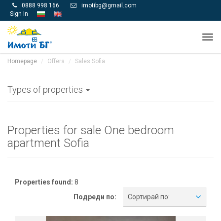
0888 998 166
imotibg@gmail.com


Sign In
Tog
navi
Homepage
Offers
Sales Sofia
Types of properties
Properties for sale One bedroom
apartment Sofia
Properties found:
8
Подреди по:
Сортирай по: