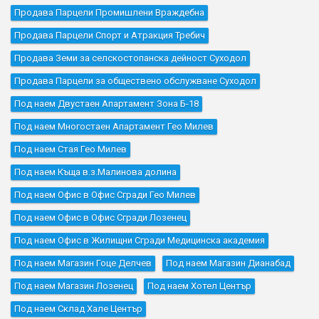
Продава Парцели Промишлени Враждебна
Продава Парцели Спорт и Атракция Требич
Продава Земи за селскостопанска дейност Суходол
Продава Парцели за обществено обслужване Суходол
Под наем Двустаен Апартамент Зона Б-18
Под наем Многостаен Апартамент Гео Милев
Под наем Стая Гео Милев
Под наем Къщa в.з.Малинова долина
Под наем Офис в Офис Сгради Гео Милев
Под наем Офис в Офис Сгради Лозенец
Под наем Офис в Жилищни Сгради Медицинска академия
Под наем Магазин Гоце Делчев
Под наем Магазин Дианабад
Под наем Магазин Лозенец
Под наем Хотел Център
Под наем Склад Хале Център