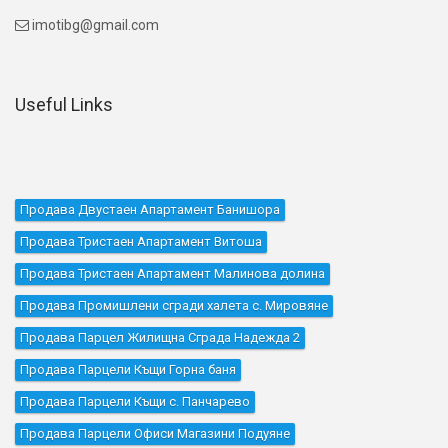
imotibg@gmail.com

Useful Links
Продава Двустаен Апартамент Банишора
Продава Тристаен Апартамент Витоша
Продава Тристаен Апартамент Малинова долина
Продава Промишлени сгради халета с. Мировяне
Продава Парцел Жилищна Сграда Надежда 2
Продава Парцели Къщи Горна баня
Продава Парцели Къщи с. Панчарево
Продава Парцели Офиси Магазини Подуяне