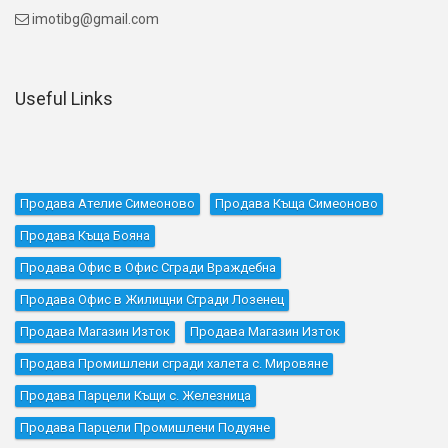
imotibg@gmail.com

Useful Links
Продава Ателие Симеоново
Продава Къщa Симеоново
Продава Къщa Бояна
Продава Офис в Офис Сгради Враждебна
Продава Офис в Жилищни Сгради Лозенец
Продава Магазин Изток
Продава Магазин Изток
Продава Промишлени сгради халета с. Мировяне
Продава Парцели Къщи с. Железница
Продава Парцели Промишлени Подуяне