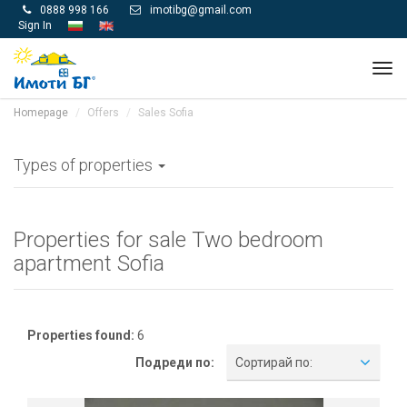
0888 998 166
imotibg@gmail.com


Sign In
Tog
navi
Homepage
Offers
Sales Sofia
Types of properties
Properties for sale Two bedroom
apartment Sofia
Properties found:
6
Подреди по:
Сортирай по: