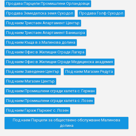
Продава Парцели Промишлени Орландовци
Продава Земеделска земя Суходол
Продава Голф Суходол
Под наем Тристаен Апартамент Център
Под наем Тристаен Апартамент Банишора
Под наем Къщa в.з.Малинова долина
Под наем Офис в Жилищни Сгради Лагера
Под наем Офис в Жилищни Сгради Медицинска академия
Под наем Заведение Център
Под наем Магазин Редута
Под наем Магазин Център
Под наем Промишлени сгради халета с. Герман
Под наем Промишлени сгради халета с. Лозен
Под наем Гараж Паркинг с. Лозен
Под наем Парцели за обществено обслужване Малинова
долина