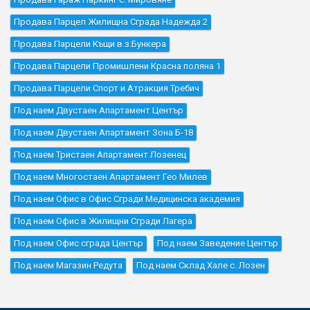
Продава Парцел Жилищна Сграда Надежда 2
Продава Парцели Къщи в.з.Бункера
Продава Парцели Промишлени Красна поляна 1
Продава Парцели Спорт и Атракция Требич
Под наем Двустаен Апартамент Център
Под наем Двустаен Апартамент Зона Б-18
Под наем Тристаен Апартамент Лозенец
Под наем Многостаен Апартамент Гео Милев
Под наем Офис в Офис Сгради Медицинска академия
Под наем Офис в Жилищни Сгради Лагера
Под наем Офис сграда Център
Под наем Заведение Център
Под наем Магазин Редута
Под наем Склад Хале с. Лозен