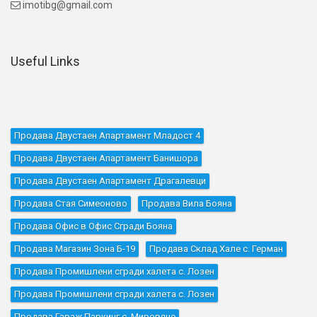
imotibg@gmail.com

Useful Links
Продава Двустаен Апартамент Младост 4
Продава Двустаен Апартамент Банишора
Продава Двустаен Апартамент Драгалевци
Продава Стая Симеоново
Продава Вила Бояна
Продава Офис в Офис Сгради Бояна
Продава Магазин Зона Б-19
Продава Склад Хале с. Герман
Продава Промишлени сгради халета с. Лозен
Продава Промишлени сгради халета с. Лозен
Продава Гараж Паркинг с. Мировяне