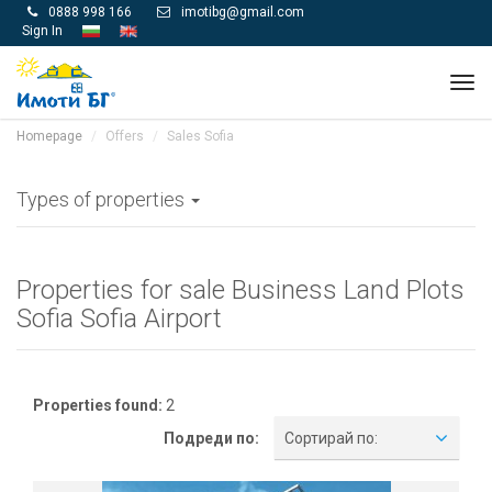
0888 998 166
imotibg@gmail.com


Sign In
Tog
navi
Homepage
Offers
Sales Sofia
Types of properties
Properties for sale Business Land Plots
Sofia Sofia Airport
Properties found:
2
Подреди по:
Сортирай по: