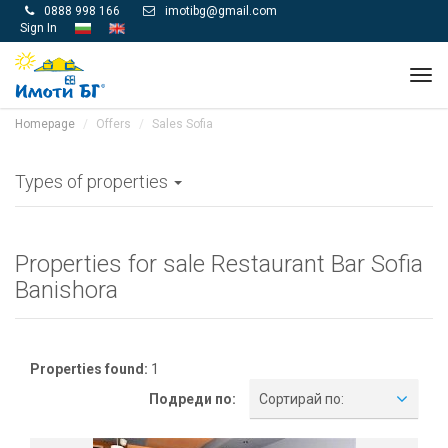
0888 998 166
imotibg@gmail.com


Sign In
Tog
navi
Homepage
Offers
Sales Sofia
Types of properties
Properties for sale Restaurant Bar Sofia
Banishora
Properties found:
1
Подреди по:
Сортирай по: