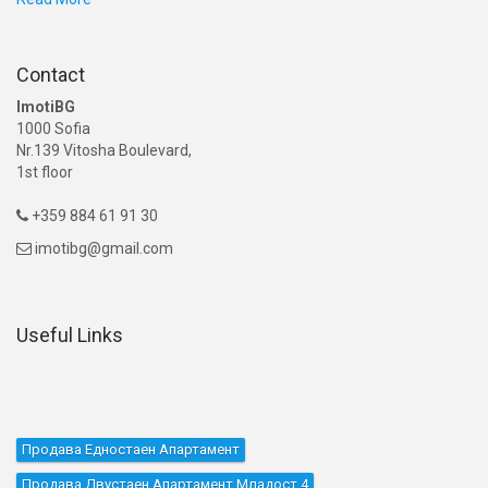
Contact
ImotiBG
1000 Sofia
Nr.139 Vitosha Boulevard,
1st floor
+359 884 61 91 30

imotibg@gmail.com

Useful Links
Продава Едностаен Апартамент
Продава Двустаен Апартамент Младост 4