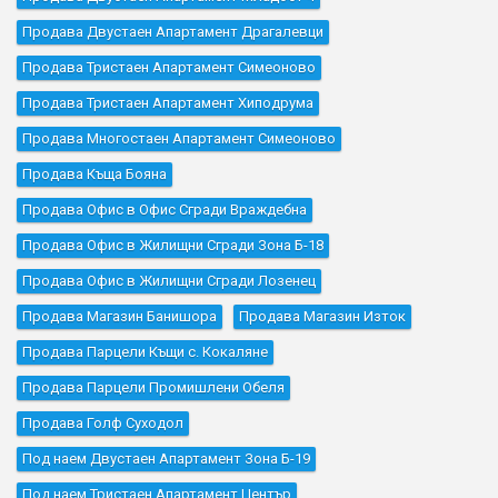
Продава Двустаен Апартамент Драгалевци
Продава Тристаен Апартамент Симеоново
Продава Тристаен Апартамент Хиподрума
Продава Многостаен Апартамент Симеоново
Продава Къщa Бояна
Продава Офис в Офис Сгради Враждебна
Продава Офис в Жилищни Сгради Зона Б-18
Продава Офис в Жилищни Сгради Лозенец
Продава Магазин Банишора
Продава Магазин Изток
Продава Парцели Къщи с. Кокаляне
Продава Парцели Промишлени Обеля
Продава Голф Суходол
Под наем Двустаен Апартамент Зона Б-19
Под наем Тристаен Апартамент Център