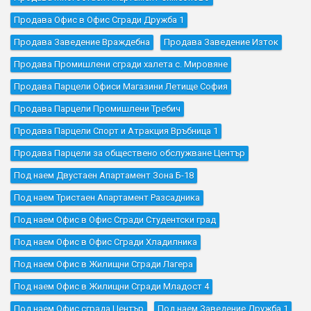
Продава Офис в Офис Сгради Дружба 1
Продава Заведение Враждебна
Продава Заведение Изток
Продава Промишлени сгради халета с. Мировяне
Продава Парцели Офиси Магазини Летище София
Продава Парцели Промишлени Требич
Продава Парцели Спорт и Атракция Връбница 1
Продава Парцели за обществено обслужване Център
Под наем Двустаен Апартамент Зона Б-18
Под наем Тристаен Апартамент Разсадника
Под наем Офис в Офис Сгради Студентски град
Под наем Офис в Офис Сгради Хладилника
Под наем Офис в Жилищни Сгради Лагера
Под наем Офис в Жилищни Сгради Младост 4
Под наем Офис сграда Център
Под наем Заведение Дружба 1