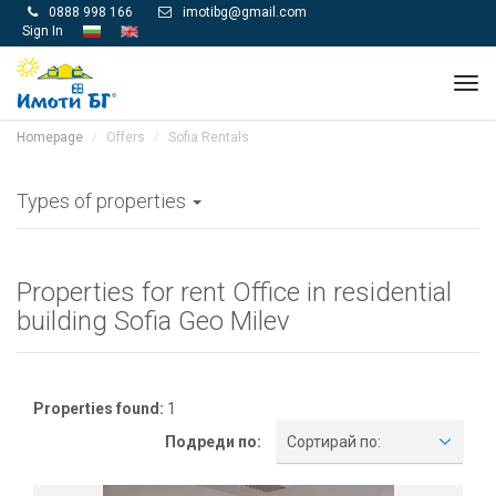
0888 998 166
imotibg@gmail.com


Sign In
Tog
navi
Homepage
Offers
Sofia Rentals
Types of properties
Properties for rent Office in residential
building Sofia Geo Milev
Properties found:
1
Подреди по:
Сортирай по: