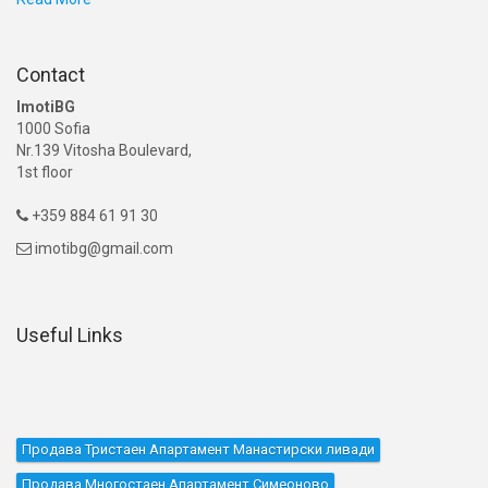
Contact
ImotiBG
1000 Sofia
Nr.139 Vitosha Boulevard,
1st floor
+359 884 61 91 30

imotibg@gmail.com

Useful Links
Продава Тристаен Апартамент Манастирски ливади
Продава Многостаен Апартамент Симеоново