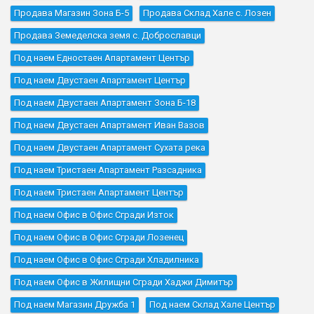
Продава Магазин Зона Б-5
Продава Склад Хале с. Лозен
Продава Земеделска земя с. Доброславци
Под наем Едностаен Апартамент Център
Под наем Двустаен Апартамент Център
Под наем Двустаен Апартамент Зона Б-18
Под наем Двустаен Апартамент Иван Вазов
Под наем Двустаен Апартамент Сухата река
Под наем Тристаен Апартамент Разсадника
Под наем Тристаен Апартамент Център
Под наем Офис в Офис Сгради Изток
Под наем Офис в Офис Сгради Лозенец
Под наем Офис в Офис Сгради Хладилника
Под наем Офис в Жилищни Сгради Хаджи Димитър
Под наем Магазин Дружба 1
Под наем Склад Хале Център