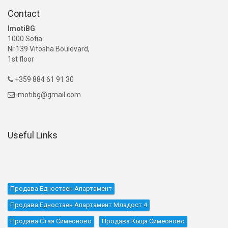
Contact
ImotiBG
1000 Sofia
Nr.139 Vitosha Boulevard,
1st floor
+359 884 61 91 30

imotibg@gmail.com

Useful Links
Продава Едностаен Апартамент
Продава Едностаен Апартамент Младост 4
Продава Стая Симеоново
Продава Къщa Симеоново