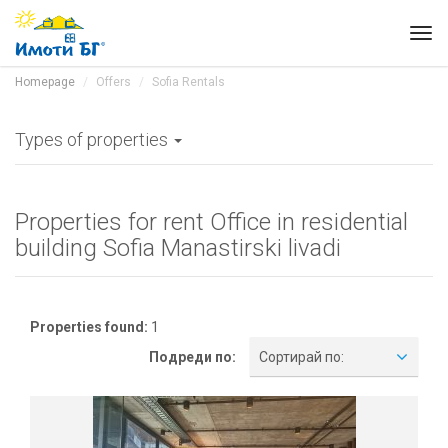
Tog
navi
Homepage
Offers
Sofia Rentals
Types of properties
Properties for rent Office in residential
building Sofia Manastirski livadi
Properties found:
1
Подреди по:
Сортирай по: