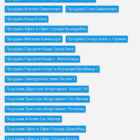
Продава Ателие Симеоново
Продава Стая Симеоново
Продава Къщa Бояна
Продава Офис в Офис Сгради Враждебна
Продава Магазин Банишора
Продава Склад Хале с. Герман
Продава Парцели Къщи Горна баня
Продава Парцели Къщи с. Железница
Продава Парцели Спорт и Атракция Връбница 1
Продава Земеделска земя Люлин 1
Под наем Двустаен Апартамент Зона Б-19
Под наем Тристаен Апартамент Гео Милев
Под наем Тристаен Апартамент Лозенец
Под наем Ателие Гео Милев
Под наем Офис в Офис Сгради Дианабад
Под наем Офис в Офис Сгради Изток