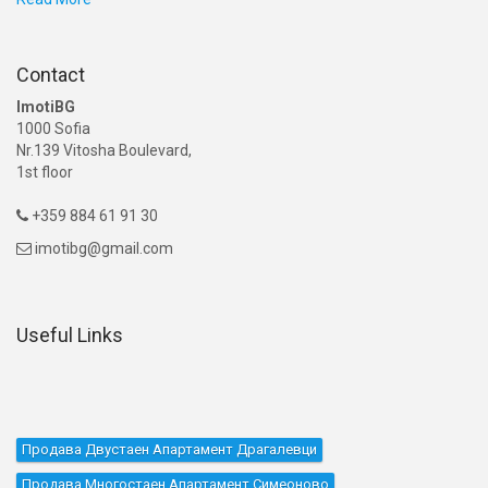
Contact
ImotiBG
1000 Sofia
Nr.139 Vitosha Boulevard,
1st floor
+359 884 61 91 30

imotibg@gmail.com

Useful Links
Продава Двустаен Апартамент Драгалевци
Продава Многостаен Апартамент Симеоново