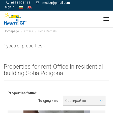
0888 998 166
imotibg@gmail.com


Sign In
Tog
navi
Homepage
Offers
Sofia Rentals
Types of properties
Properties for rent Office in residential
building Sofia Poligona
Properties found:
1
Подреди по:
Сортирай по: