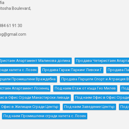
fia
itosha Boulevard,
84 61 91 30
ibg@gmail.com
Тристаен Апартамент Малинова долина
Продава Четиристаен Апарт
ади халета с. Лозен
Продава Гараж Паркинг Левски Г
Продава Па
арцели Промишлени Враждебна
Продава Парцели Спорт и Атракция В
истаен Апартамент Лозенец
Под наем Етаж от къща Гео Милев
Под
ис в Офис Сгради Манастирски ливади
Под наем Офис в Офис Сград
 Офис в Жилищни Сгради Център
Под наем Заведение Център
Под 
Под наем Промишлени сгради халета с. Лозен