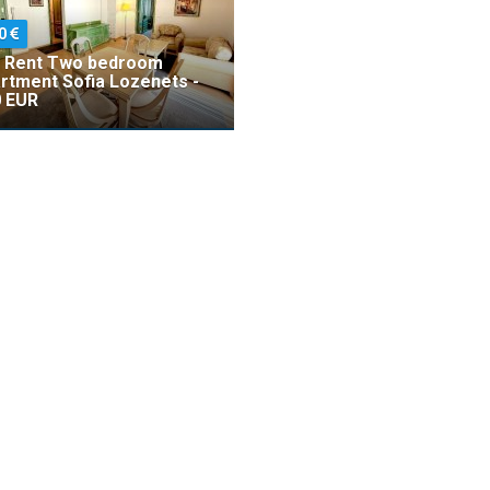
0
 Rent Two bedroom
rtment Sofia Lozenets -
 EUR