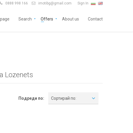
0888 998 166
imotibg@gmail.com
Sign In


page
Search
Offers
About us
Contact
ia Lozenets
Подреди по:
Сортирай по: