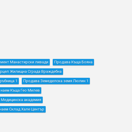
амент Манастирски ливади
Продава Къщa Бояна
рцел Жилищна Сграда Враждебна
ръбница 1
Продава Земеделска земя Люлин 1
 наем Къщa Гео Милев
и Медицинска академия
наем Склад Хале Център