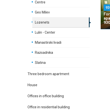
Centre
93
Geo Milev
For
apa
930
Lozenets
Lulin - Center
Manastirski livadi
Razsadnika
Slatina
Three bedroom apartment
House
Offices in office building
Office in residential building