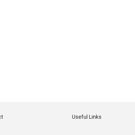
ct
Useful Links
G