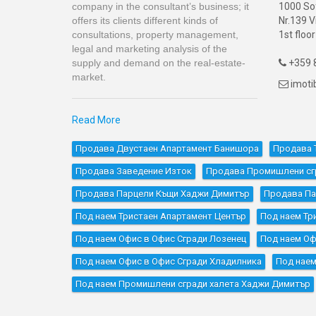
company in the consultant’s business; it
1000 So
offers its clients different kinds of
Nr.139 V
consultations, property management,
1st floor
legal and marketing analysis of the
supply and demand on the real-estate-
+359 8

market.
imot

Read More
Продава Двустаен Апартамент Банишора
Продава 
Продава Заведение Изток
Продава Промишлени сгр
Продава Парцели Къщи Хаджи Димитър
Продава П
Под наем Тристаен Апартамент Център
Под наем Тр
Под наем Офис в Офис Сгради Лозенец
Под наем Оф
Под наем Офис в Офис Сгради Хладилника
Под наем
Под наем Промишлени сгради халета Хаджи Димитър