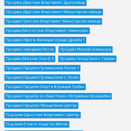
Продава Двустаен Апартамент Драгалевци
Продава Двустаен Апартамент Манастирски ливади
Продава Тристаен Апартамент Манастирски ливади
Продава Многостаен Апартамент Симеоново
Продава Офис в Жилищни Сгради Дружба 1
Продава Заведение Изток
Продава Магазин Банишора
Продава Магазин Зона Б-5
Продава Склад Хале с. Герман
Продава Парцели Промишлени Люлин 1
Продава Парцели Промишлени с. Лозен
Продава Парцели Спорт и Атракция Требич
Продава Парцели за обществено обслужване Враждебна
Продава Парцели Обезщетение Център
Под наем Едностаен Апартамент Център
Под наем Етаж от къща Гео Милев