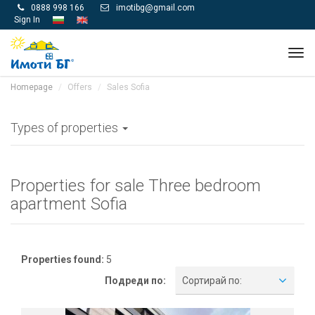
0888 998 166
imotibg@gmail.com


Sign In
Tog
navi
Homepage
Offers
Sales Sofia
Types of properties
Properties for sale Three bedroom
apartment Sofia
Properties found:
5
Подреди по:
Сортирай по: