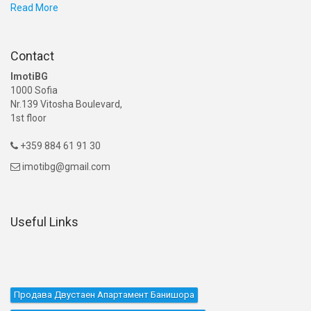
Read More
Contact
ImotiBG
1000 Sofia
Nr.139 Vitosha Boulevard,
1st floor
+359 884 61 91 30

imotibg@gmail.com

Useful Links
Продава Двустаен Апартамент Банишора