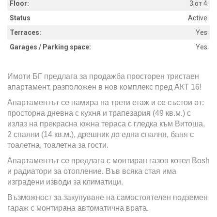
Floor:
3 от 4
Status
Active
Terraces:
Yes
Garages / Parking space:
Yes
Имоти БГ предлага за продажба просторен тристаен
апартамент, разположен в нов комплекс пред АКТ 16!
Апартаментът се намира на трети етаж и се състои от:
просторна дневна с кухня и трапезария (49 кв.м.) с
излаз на прекрасна южна тераса с гледка към Витоша,
2 спални (14 кв.м.), дрешник до една спалня, баня с
тоалетна, тоалетна за гости.
Апартаментът се предлага с монтиран газов котел Bosh
и радиатори за отопление. Във всяка стая има
изградени изводи за климатици.
Възможност за закупуване на самостоятелен подземен
гараж с монтирана автоматична врата.