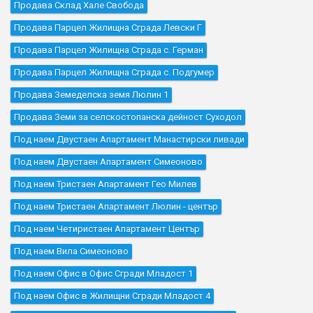
Продава Склад Хале Свобода
Продава Парцел Жилищна Сграда Левски Г
Продава Парцел Жилищна Сграда с. Герман
Продава Парцел Жилищна Сграда с. Подгумер
Продава Земеделска земя Люлин 1
Продава Земи за селскостопанска дейност Суходол
Под наем Двустаен Апартамент Манастирски ливади
Под наем Двустаен Апартамент Симеоново
Под наем Тристаен Апартамент Гео Милев
Под наем Тристаен Апартамент Люлин - център
Под наем Четиристаен Апартамент Център
Под наем Вила Симеоново
Под наем Офис в Офис Сгради Младост 1
Под наем Офис в Жилищни Сгради Младост 4