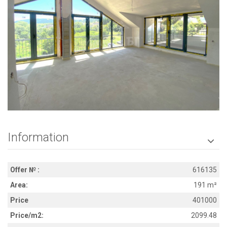
Information

Offer № :
616135
Area:
191 m²
Price
401000
Price/m2:
2099.48