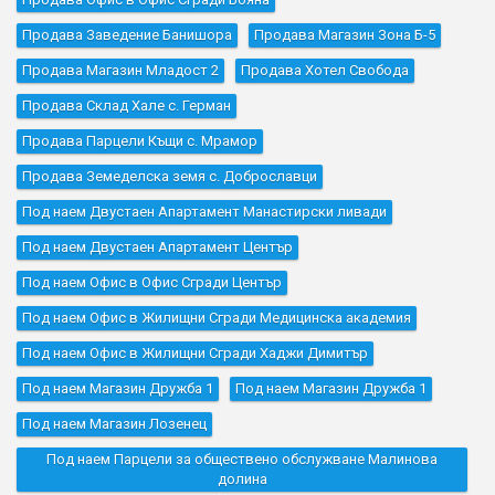
Продава Заведение Банишора
Продава Магазин Зона Б-5
Продава Магазин Младост 2
Продава Хотел Свобода
Продава Склад Хале с. Герман
Продава Парцели Къщи с. Мрамор
Продава Земеделска земя с. Доброславци
Под наем Двустаен Апартамент Манастирски ливади
Под наем Двустаен Апартамент Център
Под наем Офис в Офис Сгради Център
Под наем Офис в Жилищни Сгради Медицинска академия
Под наем Офис в Жилищни Сгради Хаджи Димитър
Под наем Магазин Дружба 1
Под наем Магазин Дружба 1
Под наем Магазин Лозенец
Под наем Парцели за обществено обслужване Малинова
долина