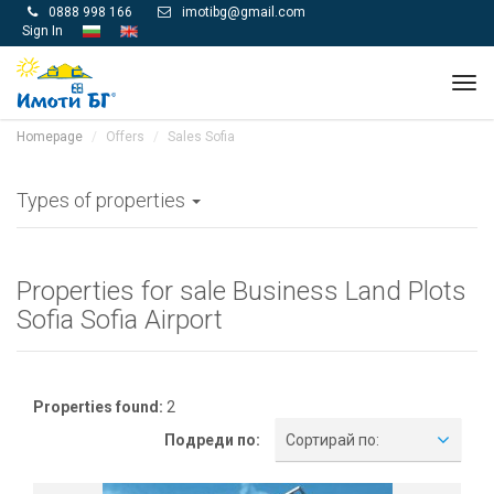
0888 998 166
imotibg@gmail.com


Sign In
Tog
navi
Homepage
Offers
Sales Sofia
Types of properties
Properties for sale Business Land Plots
Sofia Sofia Airport
Properties found:
2
Подреди по:
Сортирай по: