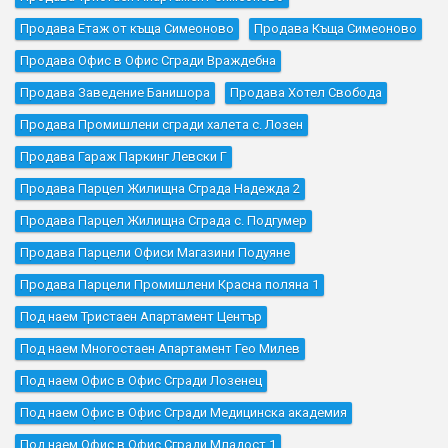
Продава Етаж от къща Симеоново
Продава Къщa Симеоново
Продава Офис в Офис Сгради Враждебна
Продава Заведение Банишора
Продава Хотел Свобода
Продава Промишлени сгради халета с. Лозен
Продава Гараж Паркинг Левски Г
Продава Парцел Жилищна Сграда Надежда 2
Продава Парцел Жилищна Сграда с. Подгумер
Продава Парцели Офиси Магазини Подуяне
Продава Парцели Промишлени Красна поляна 1
Под наем Тристаен Апартамент Център
Под наем Многостаен Апартамент Гео Милев
Под наем Офис в Офис Сгради Лозенец
Под наем Офис в Офис Сгради Медицинска академия
Под наем Офис в Офис Сгради Младост 1