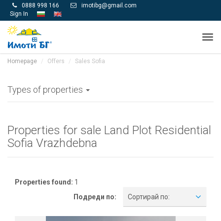
0888 998 166
imotibg@gmail.com


Sign In
Tog
navi
Homepage
Offers
Sales Sofia
Types of properties
Properties for sale Land Plot Residential
Sofia Vrazhdebna
Properties found:
1
Подреди по:
Сортирай по: