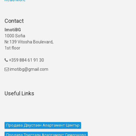
Contact
ImotiBG
1000 Sofia
Nr.139 Vitosha Boulevard,
1st floor
+359 884 61 91 30

imotibg@gmail.com

Useful Links
Продава Двустаен Апартамент Център
Продава Тристаен Апартамент Симеоново