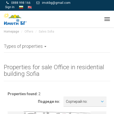
0888 998 166
imotibg@gmail.com


Sign In
Tog
navi
Homepage
Offers
Sales Sofia
Types of properties
Properties for sale Office in residential
building Sofia
Properties found:
2
Подреди по:
Сортирай по: