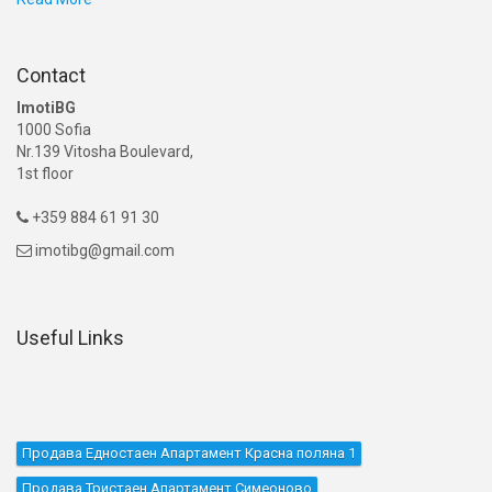
Contact
ImotiBG
1000 Sofia
Nr.139 Vitosha Boulevard,
1st floor
+359 884 61 91 30

imotibg@gmail.com

Useful Links
Продава Едностаен Апартамент Красна поляна 1
Продава Тристаен Апартамент Симеоново