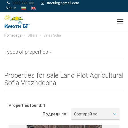
0888 998 166
imotibg@gmail.com


Sign In
Tog
navi
Homepage
Offers
Sales Sofia
Types of properties
Properties for sale Land Plot Agricultural
Sofia Vrazhdebna
Properties found:
1
Подреди по:
Сортирай по: