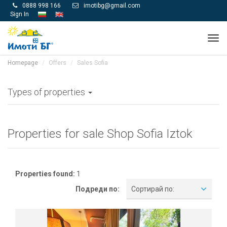
0888 998 166
imotibg@gmail.com


Sign In
Tog
navi
Homepage
Offers
Sales Sofia
Types of properties
Properties for sale Shop Sofia Iztok
Properties found:
1
Подреди по:
Сортирай по: