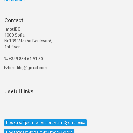
Contact
ImotiBG
1000 Sofia
Nr.139 Vitosha Boulevard,
1st floor
+359 884 61 91 30

imotibg@gmail.com

Useful Links
Продава Тристаен Апартамент Сухата река
Продава Офис в Офис Сгради Бояна