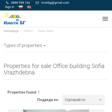
0888 998 166
imotibg@gmail.com


Sign In
Tog
navi
Homepage
Offers
Sales Sofia
Types of properties
Properties for sale Office building Sofia
Vrazhdebna
Properties found:
1
Подреди по:
Сортирай по: