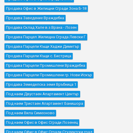
Продава Офис в Жилищни Сгради Зона Б-18
Продава Заведение Враждебна
Продава Склад Хале в.з.Врана - Лозен
Продава Парцел Жилищна Сграда Левски Г
Продава Парцели Къщи Хаджи Димитър
Продава Парцели Къщи с. Бистрица
Продава Парцели Промишлени Враждебна
Продава Парцели Промишлени гр. Нови Искър
Продава Земеделска земя Връбница 1
Под наем Двустаен Апартамент Център
Под наем Тристаен Апартамент Банишора
Под наем Вила Симеоново
Под наем Офис в Офис Сгради Лозенец
Под наем Офис в Офис Сгради Студентски град