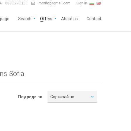
0888 998 166
imotibg@gmail.com
Sign In


page
Search
Offers
About us
Contact
ons Sofia
Подреди по:
Сортирай по: