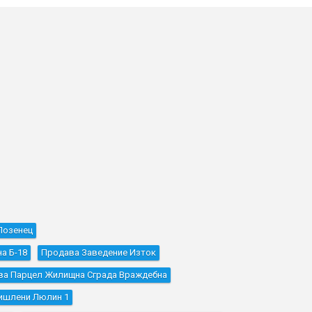
Лозенец
а Б-18
Продава Заведение Изток
ва Парцел Жилищна Сграда Враждебна
ишлени Люлин 1