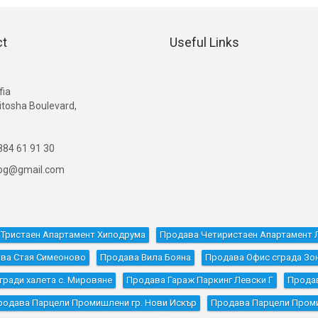
ct
Useful Links
G
fia
itosha Boulevard,
84 61 91 30
ibg@gmail.com
Тристаен Апартамент Хиподрума
Продава Четиристаен Апартамент 
ва Стая Симеоново
Продава Вила Бояна
Продава Офис сграда Зон
ради халета с. Мировяне
Продава Гараж Паркинг Левски Г
Прода
родава Парцели Промишлени гр. Нови Искър
Продава Парцели Пром