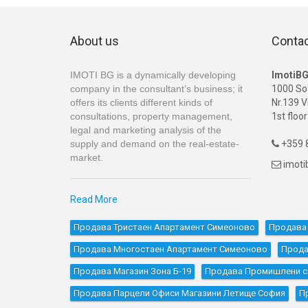
About us
Conta
IMOTI BG is a dynamically developing
ImotiB
company in the consultant’s business; it
1000 So
offers its clients different kinds of
Nr.139 V
consultations, property management,
1st floor
legal and marketing analysis of the
supply and demand on the real-estate-
+359 8

market.
imot

Read More
Продава Тристаен Апартамент Симеоново
Продава 
Продава Многостаен Апартамент Симеоново
Прода
Продава Магазин Зона Б-19
Продава Промишлени сг
Продава Парцели Офиси Магазини Летище София
П