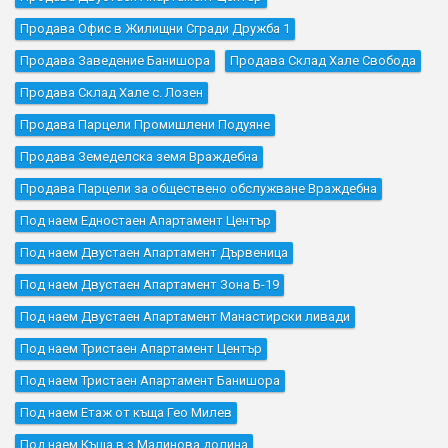
Продава Офис в Жилищни Сгради Дружба 1
Продава Заведение Банишора
Продава Склад Хале Свобода
Продава Склад Хале с. Лозен
Продава Парцели Промишлени Подуяне
Продава Земеделска земя Враждебна
Продава Парцели за обществено обслужване Враждебна
Под наем Едностаен Апартамент Център
Под наем Двустаен Апартамент Дървеница
Под наем Двустаен Апартамент Зона Б-19
Под наем Двустаен Апартамент Манастирски ливади
Под наем Тристаен Апартамент Център
Под наем Тристаен Апартамент Банишора
Под наем Етаж от къща Гео Милев
Под наем Къщa в.з.Малинова долина