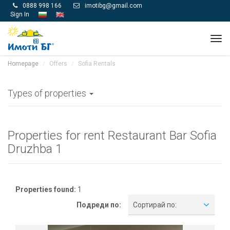
0888 998 166
imotibg@gmail.com


Sign In
Tog
navi
Homepage
Offers
Sofia Rentals
Types of properties
Properties for rent Restaurant Bar Sofia
Druzhba 1
Properties found:
1
Подреди по:
Сортирай по: