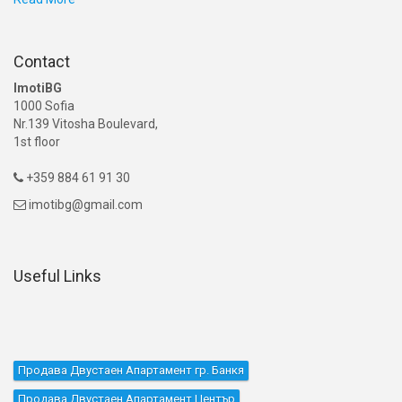
Contact
ImotiBG
1000 Sofia
Nr.139 Vitosha Boulevard,
1st floor
+359 884 61 91 30

imotibg@gmail.com

Useful Links
Продава Двустаен Апартамент гр. Банкя
Продава Двустаен Апартамент Център