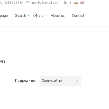
0888 998 166
imotibg@gmail.com
Sign In


page
Search
Offers
About us
Contact
zen
Подреди по:
Сортирай по: