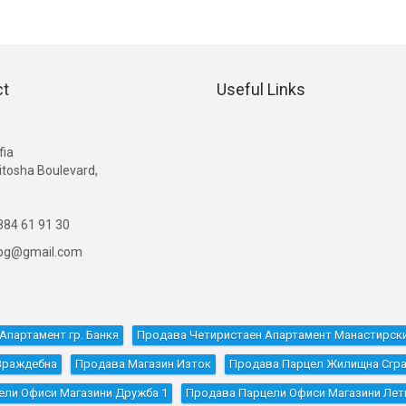
ct
Useful Links
G
fia
itosha Boulevard,
84 61 91 30
ibg@gmail.com
Апартамент гр. Банкя
Продава Четиристаен Апартамент Манастирск
Враждебна
Продава Магазин Изток
Продава Парцел Жилищна Сград
ели Офиси Магазини Дружба 1
Продава Парцели Офиси Магазини Ле