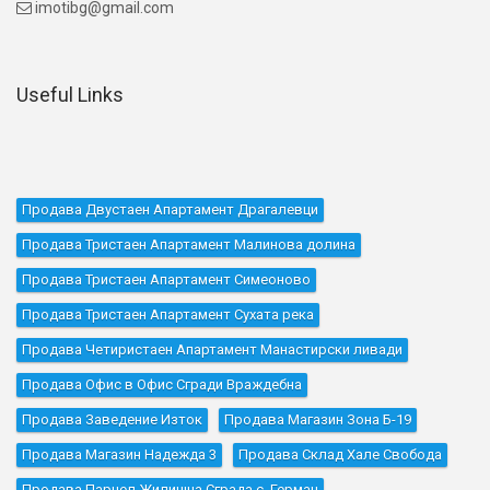
imotibg@gmail.com

Useful Links
Продава Двустаен Апартамент Драгалевци
Продава Тристаен Апартамент Малинова долина
Продава Тристаен Апартамент Симеоново
Продава Тристаен Апартамент Сухата река
Продава Четиристаен Апартамент Манастирски ливади
Продава Офис в Офис Сгради Враждебна
Продава Заведение Изток
Продава Магазин Зона Б-19
Продава Магазин Надежда 3
Продава Склад Хале Свобода
Продава Парцел Жилищна Сграда с. Герман