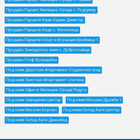
Продава Парцел Жилищна Сграда с. Подгумер
Продава Парцели Къщи Хаджи Димитър
Продава Парцели Къщи с. Железница
Продава Парцели Спорт и Атракция Връбница 1
Продава Земеделска земя с. Доброславци
Продава Голф Враждебна
Под наем Двустаен Апартамент Студентски град
Под наем Тристаен Апартамент Слатина
Под наем Офис в Жилищни Сгради Редута
Под наем Заведение Център
Под наем Магазин Дружба 1
Под наем Магазин Борово
Под наем Склад Хале Център
Под наем Склад Хале Дианабад