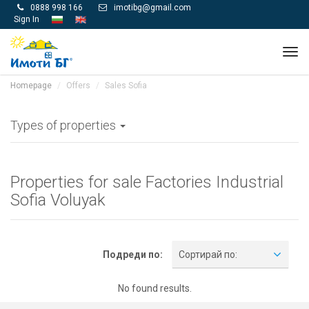
0888 998 166
imotibg@gmail.com


Sign In
Tog
navi
Homepage
Offers
Sales Sofia
Types of properties
Properties for sale Factories Industrial
Sofia Voluyak
Подреди по:
Сортирай по:
No found results.