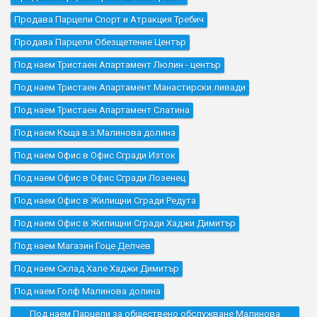
Продава Парцели Спорт и Атракция Требич
Продава Парцели Обезщетение Център
Под наем Тристаен Апартамент Люлин - център
Под наем Тристаен Апартамент Манастирски ливади
Под наем Тристаен Апартамент Слатина
Под наем Къщa в.з.Малинова долина
Под наем Офис в Офис Сгради Изток
Под наем Офис в Офис Сгради Лозенец
Под наем Офис в Жилищни Сгради Редута
Под наем Офис в Жилищни Сгради Хаджи Димитър
Под наем Магазин Гоце Делчев
Под наем Склад Хале Хаджи Димитър
Под наем Голф Малинова долина
Под наем Парцели за обществено обслужване Малинова