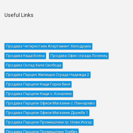
Useful Links
Продава Четиристаен Апартамент Хиподрума
Продава Къщa Бояна
Продава Офис сграда Лозенец
Продава Склад Хале Свобода
Продава Парцел Жилищна Сграда Надежда 2
Продава Парцели Къщи Горна баня
Продава Парцели Къщи с. Кокаляне
Продава Парцели Офиси Магазини с. Панчарево
Продава Парцели Офиси Магазини Дружба 1
Продава Парцели Промишлени гр. Нови Искър
Продава Парцели Промишлени Требич