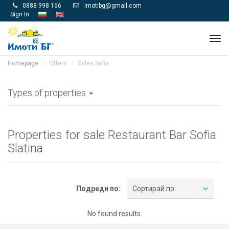
0888 998 166
imotibg@gmail.com


Sign In
Tog
navi
Homepage
Offers
Sales Sofia
Types of properties
Properties for sale Restaurant Bar Sofia
Slatina
Подреди по:
Сортирай по:
No found results.