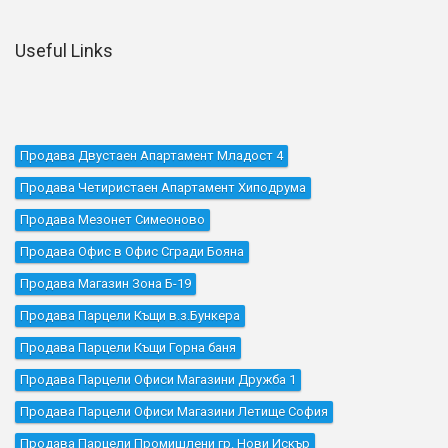
Useful Links
Продава Двустаен Апартамент Младост 4
Продава Четиристаен Апартамент Хиподрума
Продава Мезонет Симеоново
Продава Офис в Офис Сгради Бояна
Продава Магазин Зона Б-19
Продава Парцели Къщи в.з.Бункера
Продава Парцели Къщи Горна баня
Продава Парцели Офиси Магазини Дружба 1
Продава Парцели Офиси Магазини Летище София
Продава Парцели Промишлени гр. Нови Искър