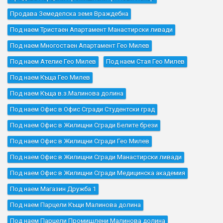
Продава Земеделска земя Враждебна
Под наем Тристаен Апартамент Манастирски ливади
Под наем Многостаен Апартамент Гео Милев
Под наем Ателие Гео Милев
Под наем Стая Гео Милев
Под наем Къщa Гео Милев
Под наем Къщa в.з.Малинова долина
Под наем Офис в Офис Сгради Студентски град
Под наем Офис в Жилищни Сгради Белите брези
Под наем Офис в Жилищни Сгради Гео Милев
Под наем Офис в Жилищни Сгради Манастирски ливади
Под наем Офис в Жилищни Сгради Медицинска академия
Под наем Магазин Дружба 1
Под наем Парцели Къщи Малинова долина
Под наем Парцели Промишлени Малинова долина