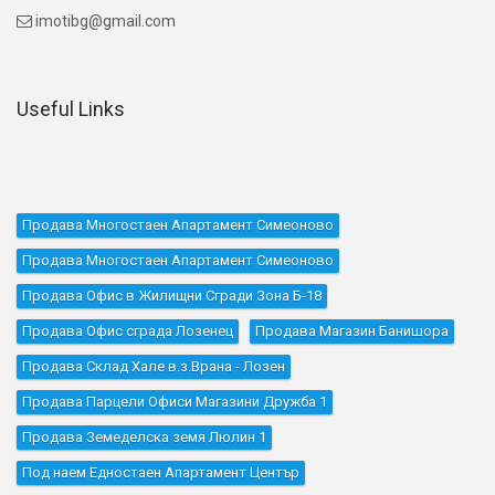
imotibg@gmail.com

Useful Links
Продава Многостаен Апартамент Симеоново
Продава Многостаен Апартамент Симеоново
Продава Офис в Жилищни Сгради Зона Б-18
Продава Офис сграда Лозенец
Продава Магазин Банишора
Продава Склад Хале в.з.Врана - Лозен
Продава Парцели Офиси Магазини Дружба 1
Продава Земеделска земя Люлин 1
Под наем Едностаен Апартамент Център