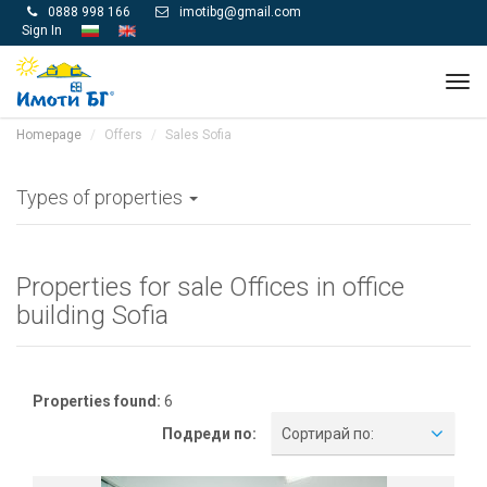
0888 998 166
imotibg@gmail.com


Sign In
Tog
navi
Homepage
Offers
Sales Sofia
Types of properties
Properties for sale Offices in office
building Sofia
Properties found:
6
Подреди по:
Сортирай по: