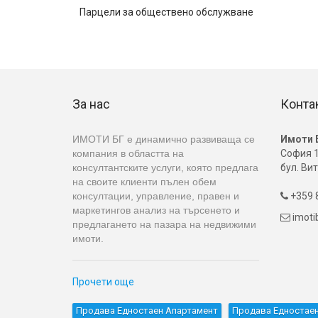
Парцели за обществено обслужване
За нас
Конта
ИМОТИ БГ е динамично развиваща се
Имоти 
компания в областта на
София 1
консултантските услуги, която предлага
бул. Вит
на своите клиенти пълен обем
консултации, управление, правен и
+359 8

маркетингов анализ на търсенето и
imot

предлагането на пазара на недвижими
имоти.
Прочети още
Продава Едностаен Апартамент
Продава Едностаен