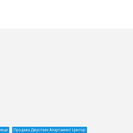
евци
Продава Двустаен Апартамент Център