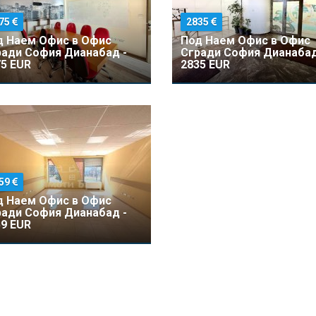
75
2835
д Наем Офис в Офис
Под Наем Офис в Офис
ради София Дианабад -
Сгради София Дианабад
5 EUR
2835 EUR
59
д Наем Офис в Офис
ради София Дианабад -
9 EUR