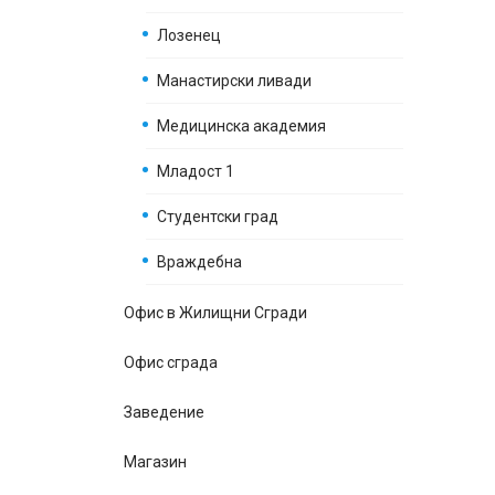
Лозенец
Манастирски ливади
Медицинска академия
Младост 1
Студентски град
Враждебна
Офис в Жилищни Сгради
Офис сграда
Заведение
Магазин