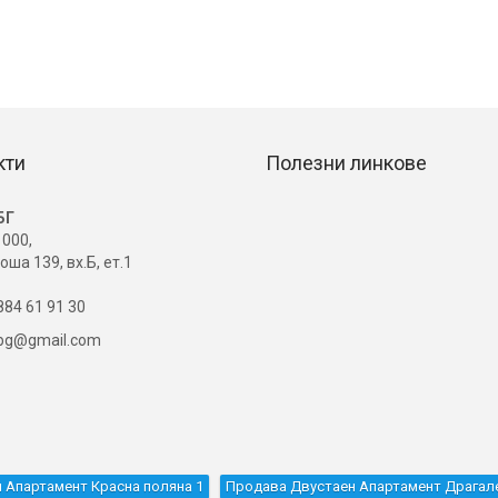
кти
Полезни линкове
БГ
000,
оша 139, вх.Б, ет.1
84 61 91 30
ibg@gmail.com
 Апартамент Красна поляна 1
Продава Двустаен Апартамент Драгал