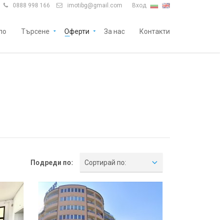
0888 998 166
imotibg@gmail.com
Вход


ло
Търсене
Оферти
За нас
Контакти
Подреди по:
Сортирай по: