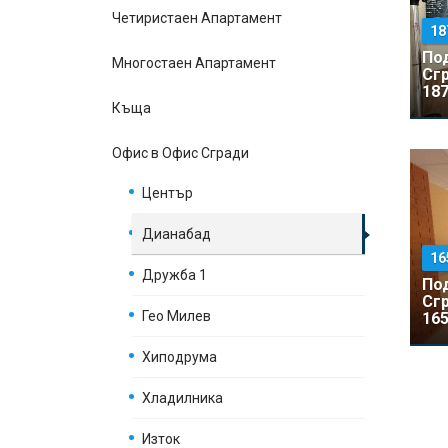
Четиристаен Апартамент
18
По
Многостаен Апартамент
Сг
187
Къщa
Офис в Офис Сгради
Център
Дианабад
16
Дружба 1
По
Сг
Гео Милев
165
Хиподрума
Хладилника
Изток