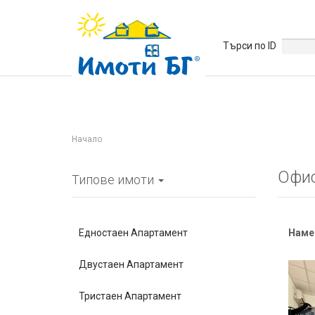
Търси по ID
Начало
Офис
Типове имоти
Едностаен Апартамент
Наме
Двустаен Апартамент
Тристаен Апартамент