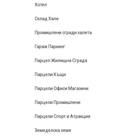
Хотел
Склад Хале
Промишлени сгради халета
Гараж Паркинг
Парцел Жилищна Сграда
Парцели Къщи
Парцели Офиси Магазини
Парцели Промишлени
Парцели Спорт и Атракция
Земеделска земя