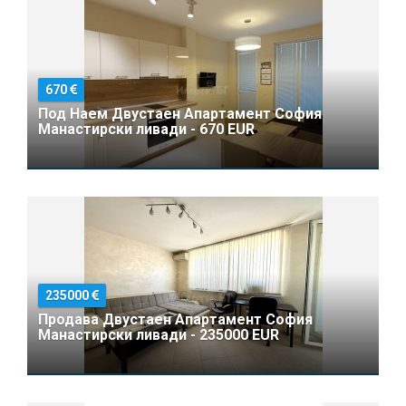
670
Под Наем Двустаен Апартамент София
Манастирски ливади - 670 EUR
235000
Продава Двустаен Апартамент София
Манастирски ливади - 235000 EUR