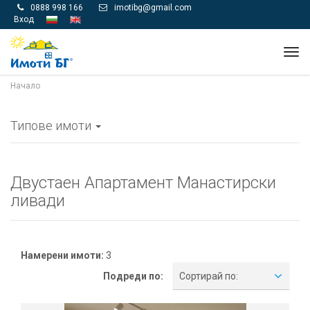
0888 998 166
imotibg@gmail.com


Вход
Tog
navi
Начало
Типове имоти
Двустаен Апартамент Манастирски
ливади
Намерени имоти:
3
Подреди по:
Сортирай по: