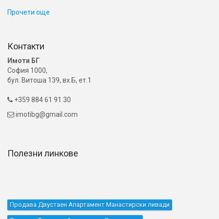
Прочети още
Контакти
Имоти БГ
София 1000,
бул. Витоша 139, вх.Б, ет.1
+359 884 61 91 30

imotibg@gmail.com

Полезни линкове
Продава Двустаен Апартамент Манастирски ливади