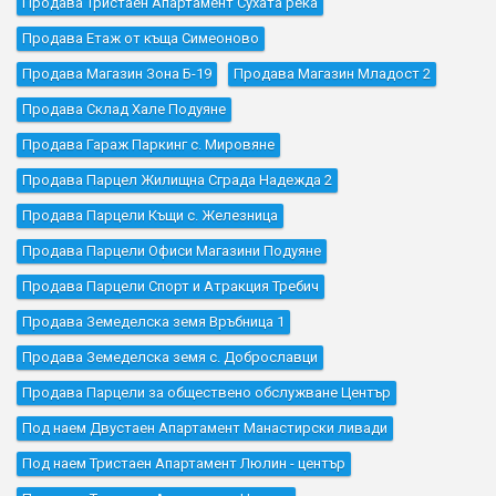
Продава Тристаен Апартамент Сухата река
Продава Етаж от къща Симеоново
Продава Магазин Зона Б-19
Продава Магазин Младост 2
Продава Склад Хале Подуяне
Продава Гараж Паркинг с. Мировяне
Продава Парцел Жилищна Сграда Надежда 2
Продава Парцели Къщи с. Железница
Продава Парцели Офиси Магазини Подуяне
Продава Парцели Спорт и Атракция Требич
Продава Земеделска земя Връбница 1
Продава Земеделска земя с. Доброславци
Продава Парцели за обществено обслужване Център
Под наем Двустаен Апартамент Манастирски ливади
Под наем Тристаен Апартамент Люлин - център