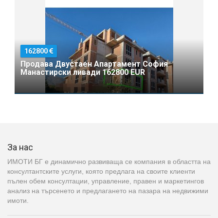
162800
Продава Двустаен Апартамент София
Манастирски ливади 162800 EUR
За нас
ИМОТИ БГ е динамично развиваща се компания в областта на
консултантските услуги, която предлага на своите клиенти
пълен обем консултации, управление, правен и маркетингов
анализ на търсенето и предлагането на пазара на недвижими
имоти.