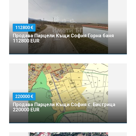
112800
Продава Парцели Къщи София Горна баня
112800 EUR
220000
Продава Парцели Къщи София с. Бистрица
220000 EUR