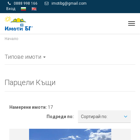
0888 998 166
imotibg@gmail.com


Вход
Tog
navi
Начало
Типове имоти
Парцели Къщи
Намерени имоти:
17
Подреди по:
Сортирай по: