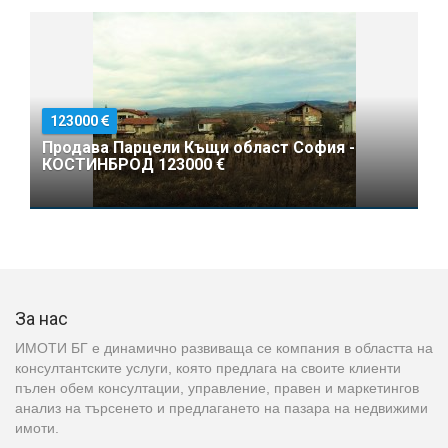
123000
Продава Парцели Къщи област София -
КОСТИНБРОД 123000 €
За нас
ИМОТИ БГ е динамично развиваща се компания в областта на
консултантските услуги, която предлага на своите клиенти
пълен обем консултации, управление, правен и маркетингов
анализ на търсенето и предлагането на пазара на недвижими
имоти.