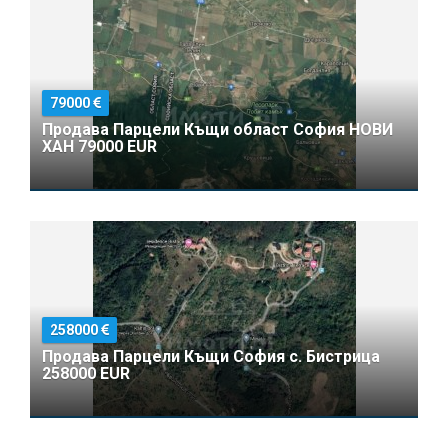
79000
Продава Парцели Къщи област София НОВИ
ХАН 79000 EUR
258000
Продава Парцели Къщи София с. Бистрица
258000 EUR