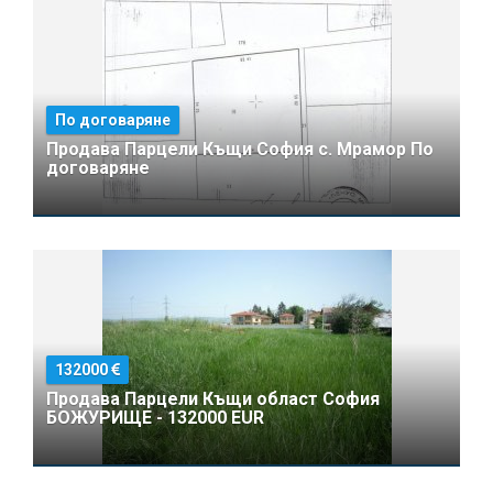
По договаряне
Продава Парцели Къщи София с. Мрамор По
договаряне
132000
Продава Парцели Къщи област София
БОЖУРИЩЕ - 132000 EUR