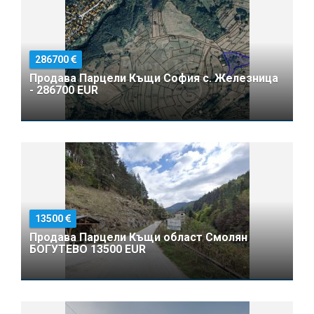
286700
Продава Парцели Къщи София с. Железница
- 286700 EUR
13500
Продава Парцели Къщи област Смолян
БОГУТЕВО 13500 EUR