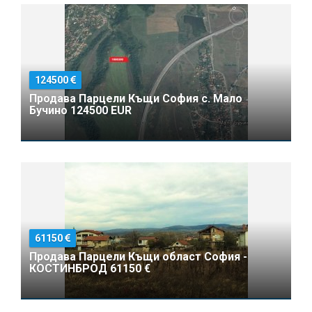
124500
Продава Парцели Къщи София с. Мало
Бучино 124500 EUR
61150
Продава Парцели Къщи област София -
КОСТИНБРОД 61150 €