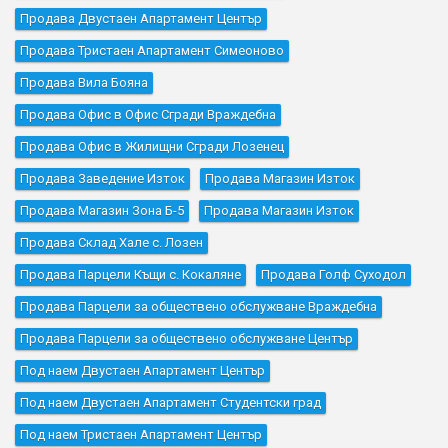
Продава Двустаен Апартамент Център
Продава Тристаен Апартамент Симеоново
Продава Вила Бояна
Продава Офис в Офис Сгради Враждебна
Продава Офис в Жилищни Сгради Лозенец
Продава Заведение Изток
Продава Магазин Изток
Продава Магазин Зона Б-5
Продава Магазин Изток
Продава Склад Хале с. Лозен
Продава Парцели Къщи с. Кокаляне
Продава Голф Суходол
Продава Парцели за обществено обслужване Враждебна
Продава Парцели за обществено обслужване Център
Под наем Двустаен Апартамент Център
Под наем Двустаен Апартамент Студентски град
Под наем Тристаен Апартамент Център