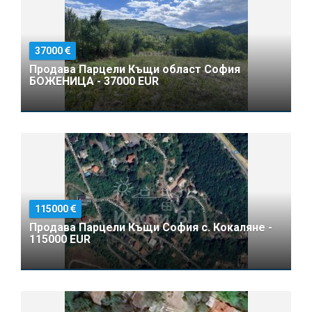
37000
Продава Парцели Къщи област София
БОЖЕНИЦА - 37000 EUR
115000
Продава Парцели Къщи София с. Кокаляне -
115000 EUR