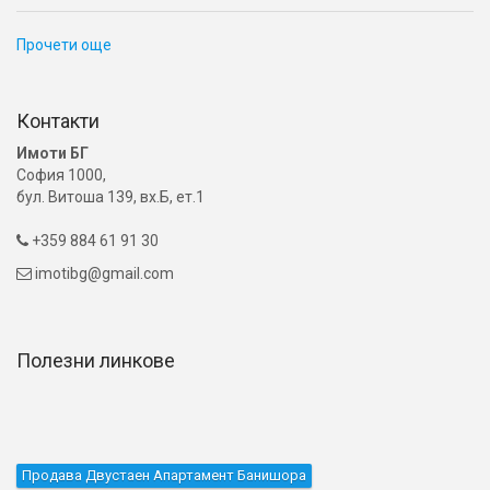
Прочети още
Контакти
Имоти БГ
София 1000,
бул. Витоша 139, вх.Б, ет.1
+359 884 61 91 30

imotibg@gmail.com

Полезни линкове
Продава Двустаен Апартамент Банишора