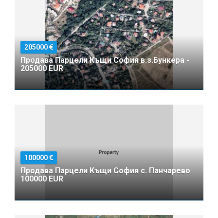
205000
Продава Парцели Къщи София в.з.Бункера -
205000 EUR
100000
Продава Парцели Къщи София с. Панчарево
100000 EUR