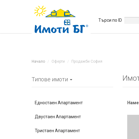
Търси по ID
Начало
Оферти
Продажби София
Имот
Типове имоти
Едностаен Апартамент
Наме
Двустаен Апартамент
Тристаен Апартамент