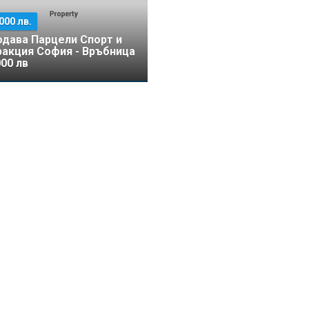
000 лв.
дава Парцели Спорт и
ракция София - Връбница
00 лв