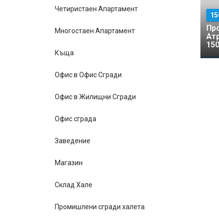
Четиристаен Апартамент
15
Про
Многостаен Апартамент
Ат
150
Къщa
Офис в Офис Сгради
Офис в Жилищни Сгради
Офис сграда
Заведение
Магазин
Склад Хале
Промишлени сгради халета