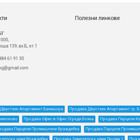
кти
Полезни линкове
БГ
000,
оша 139, вх.Б, ет.1
84 61 91 30
ibg@gmail.com
Двустаен Апартамент Банишора
Продава Двустаен Апартамент гр. Б
имеоново
Продава Офис в Офис Сгради Бояна
Продава Парцели Къ
родава Парцели Промишлени Враждебна
Продава Парцели Промишле
еделска земя Враждебна
Продава Земеделска земя Люлин 1
Под 