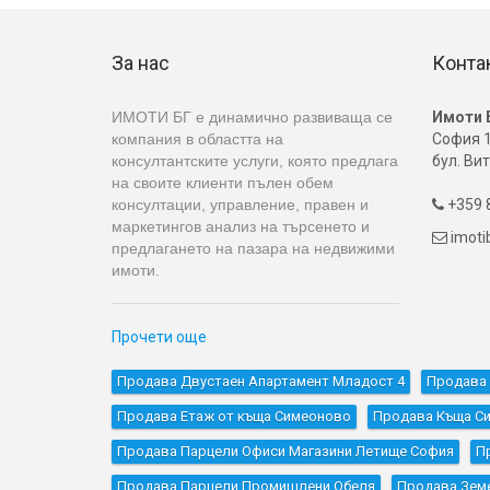
За нас
Конта
ИМОТИ БГ е динамично развиваща се
Имоти 
компания в областта на
София 1
консултантските услуги, която предлага
бул. Вит
на своите клиенти пълен обем
консултации, управление, правен и
+359 8

маркетингов анализ на търсенето и
imot

предлагането на пазара на недвижими
имоти.
Прочети още
Продава Двустаен Апартамент Младост 4
Продава 
Продава Етаж от къща Симеоново
Продава Къщa С
Продава Парцели Офиси Магазини Летище София
П
Продава Парцели Промишлени Обеля
Продава Зем