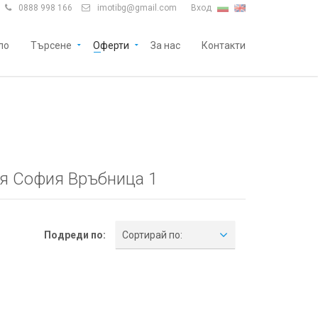
0888 998 166
imotibg@gmail.com
Вход


ло
Търсене
Оферти
За нас
Контакти
ия София Връбница 1
Подреди по:
Сортирай по: