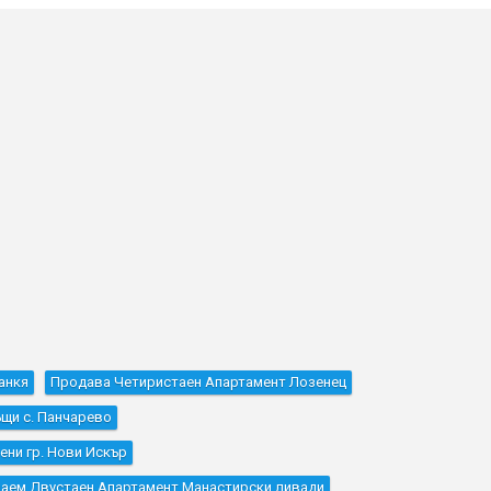
анкя
Продава Четиристаен Апартамент Лозенец
щи с. Панчарево
ни гр. Нови Искър
наем Двустаен Апартамент Манастирски ливади