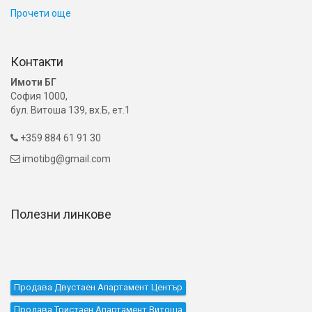
Прочети още
Контакти
Имоти БГ
София 1000,
бул. Витоша 139, вх.Б, ет.1
+359 884 61 91 30

imotibg@gmail.com

Полезни линкове
Продава Двустаен Апартамент Център
Продава Тристаен Апартамент Витоша