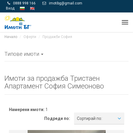
0888 998 166
imotibg@gmail.com


Вход
Tog
navi
Начало
Оферти
Продажби София
Типове имоти
Имоти за продажба Тристаен
Апартамент София Симеоново
Намерени имоти:
1
Подреди по:
Сортирай по: