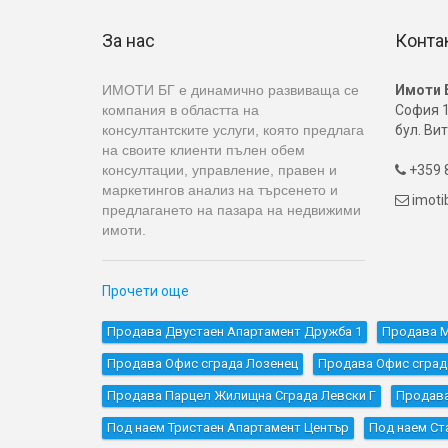
За нас
Конта
ИМОТИ БГ е динамично развиваща се
Имоти 
компания в областта на
София 1
консултантските услуги, която предлага
бул. Вит
на своите клиенти пълен обем
консултации, управление, правен и
+359 8

маркетингов анализ на търсенето и
imot

предлагането на пазара на недвижими
имоти.
Прочети още
Продава Двустаен Апартамент Дружба 1
Продава М
Продава Офис сграда Лозенец
Продава Офис сград
Продава Парцел Жилищна Сграда Левски Г
Продава
Под наем Тристаен Апартамент Център
Под наем Ст