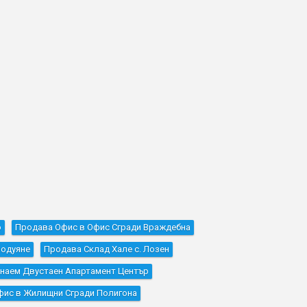
о
Продава Офис в Офис Сгради Враждебна
Подуяне
Продава Склад Хале с. Лозен
наем Двустаен Апартамент Център
фис в Жилищни Сгради Полигона