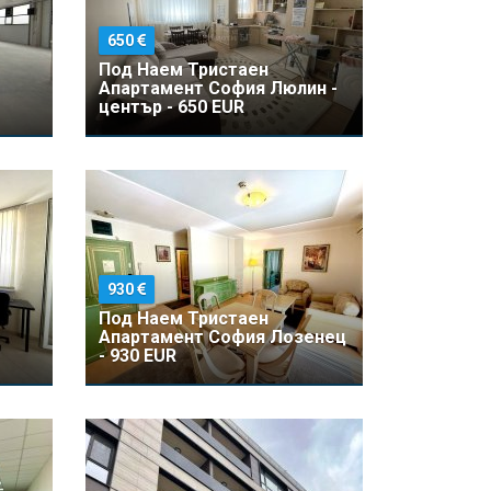
650
Под Наем Тристаен
Апартамент София Люлин -
център - 650 EUR
930
Под Наем Тристаен
Апартамент София Лозенец
- 930 EUR