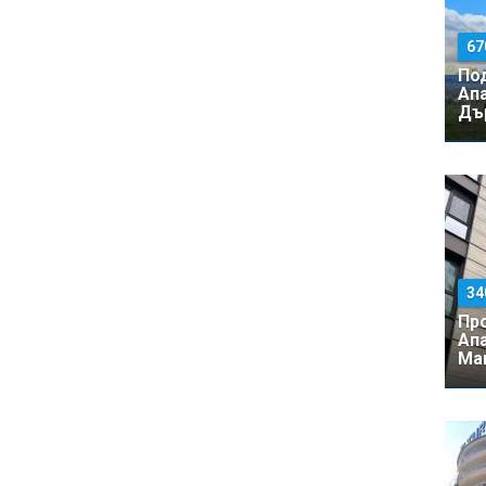
67
По
Ап
Дър
34
Пр
Ап
Ман
340