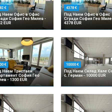
82
4378
д Наем Офис в Офис
Под Наем Офис в Офис
ади София Гео Милев -
Сгради София Гео Миле
2 EUR
4378 EUR
00
10000
д Наем Тристаен
Под Наем Склад Хале С
артамент София Гео
с. Герман - 10000 EUR
ев - 1300 EUR