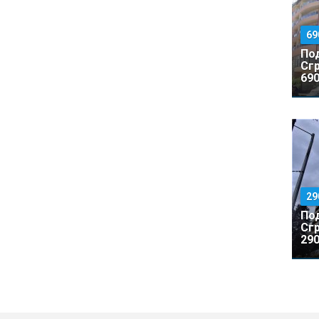
69
По
Сг
690
29
По
Сгр
290