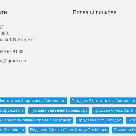
кти
Полезни линкове
БГ
000,
оша 139, вх.Б, ет.1
84 61 91 30
ibg@gmail.com
ногостаен Апартамент Симеоново
Продава Етаж от къща Симеонов
а Враждебна
Продава Заведение Банишора
Продава Склад Хале 
 Парцел Жилищна Сграда с. Подгумер
Продава Голф Суходол
Под 
ая Гео Милев
Под наем Офис в Офис Сгради Гео Милев
Под наем О