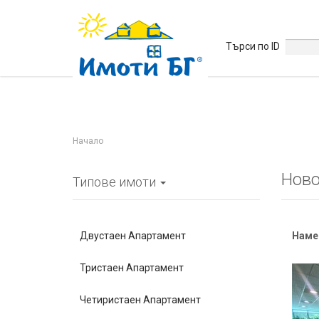
Търси по ID
Начало
Ново
Типове имоти
Двустаен Апартамент
Наме
Тристаен Апартамент
Четиристаен Апартамент