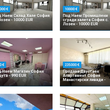
000
10000
д Наем Склад Хале София
Под Наем Промишлени
Лозен - 10000 EUR
сгради халета София с.
Лозен - 10000 EUR
0
235000
д Наем Магазин София
Продава Двустаен
ута - 990 EUR
Апартамент София
Манастирски ливади -
235000 EUR