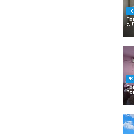
10
По
с. 
99
По
Ред