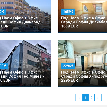
0
1659
д Наем Офис в Офис
Под Наем Офис в Офис
ради София Дианабад -
Сгради София Дианабад
 EUR
1659 EUR
00
2296
д Наем Офис в Офис
Под Наем Офис в Офис
ади София Гео Милев -
Сгради София Хиподрум
0 EUR
2296 EUR
1
2