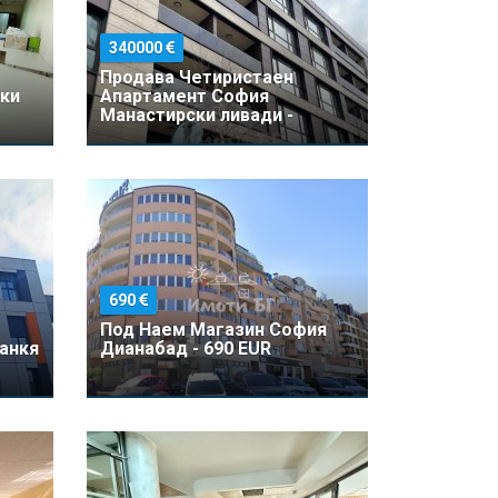
340000
Продава Четиристаен
ки
Апартамент София
Манастирски ливади -
340000 EUR
690
Под Наем Магазин София
Банкя
Дианабад - 690 EUR