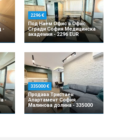
2296
Под Наем Офис в Офис
 -
Сгради София Медицинска
академия - 2296 EUR
335000
Продава Тристаен
а -
Апартамент София
Малинова долина - 335000
EUR