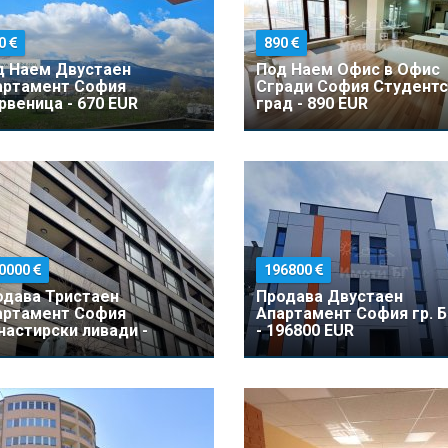
0
890
д Наем Двустаен
Под Наем Офис в Офис
артамент София
Сгради София Студентс
веница - 670 EUR
град - 890 EUR
0000
196800
одава Тристаен
Продава Двустаен
артамент София
Апартамент София гр. 
астирски ливади -
- 196800 EUR
000 EUR