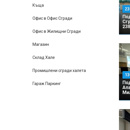
Къщa
23
По
Офис в Офис Сгради
Сгр
238
Офис в Жилищни Сгради
Магазин
Склад Хале
Промишлени сгради халета
13
По
Гараж Паркинг
Ап
Мил