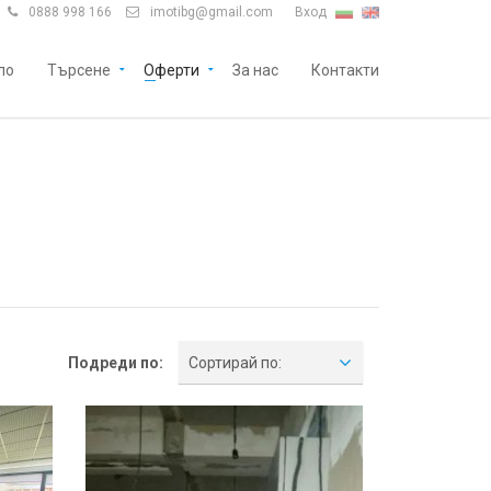
0888 998 166
imotibg@gmail.com
Вход


ло
Търсене
Оферти
За нас
Контакти
Подреди по:
Сортирай по: