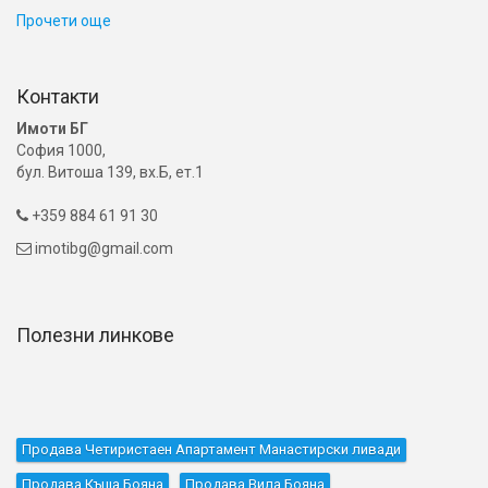
Прочети още
Контакти
Имоти БГ
София 1000,
бул. Витоша 139, вх.Б, ет.1
+359 884 61 91 30

imotibg@gmail.com

Полезни линкове
Продава Четиристаен Апартамент Манастирски ливади
Продава Къщa Бояна
Продава Вила Бояна