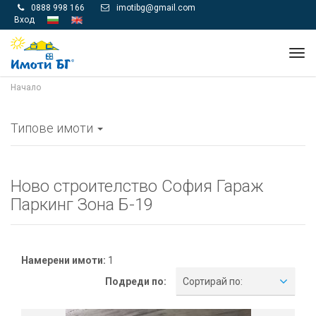
0888 998 166
imotibg@gmail.com


Вход
Tog
navi
Начало
Типове имоти
Ново строителство София Гараж
Паркинг Зона Б-19
Намерени имоти:
1
Подреди по:
Сортирай по: