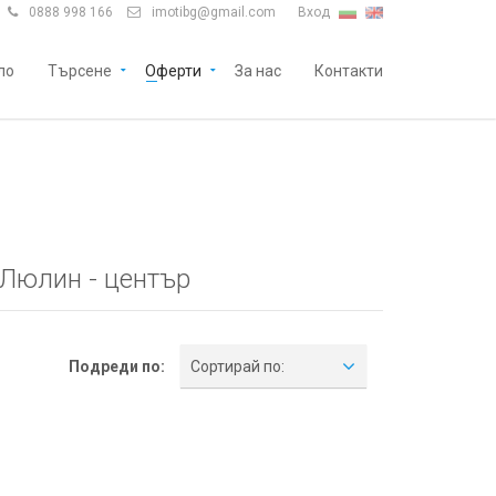
0888 998 166
imotibg@gmail.com
Вход


ло
Търсене
Оферти
За нас
Контакти
 Люлин - център
Подреди по:
Сортирай по: