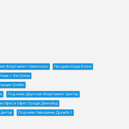
аен Апартамент Симеоново
Продава Къщa Бояна
Къщи с. Бистрица
ракция Требич
ка
Под наем Двустаен Апартамент Център
м Офис в Офис Сгради Дианабад
 Център
Под наем Заведение Дружба 1