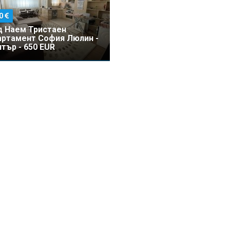
0
д Наем Тристаен
артамент София Люлин -
тър - 650 EUR