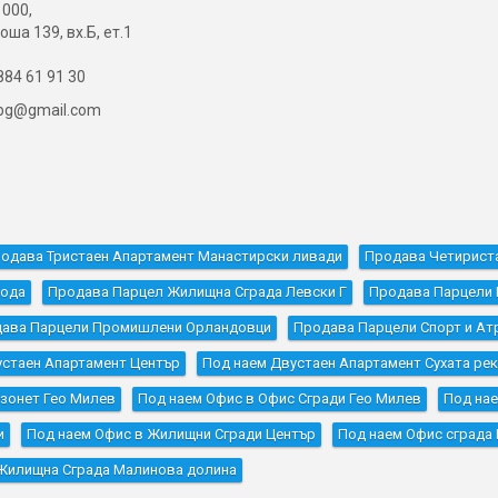
000,
оша 139, вх.Б, ет.1
84 61 91 30
ibg@gmail.com
одава Тристаен Апартамент Манастирски ливади
Продава Четирист
бода
Продава Парцел Жилищна Сграда Левски Г
Продава Парцели 
ава Парцели Промишлени Орландовци
Продава Парцели Спорт и Ат
устаен Апартамент Център
Под наем Двустаен Апартамент Сухата ре
зонет Гео Милев
Под наем Офис в Офис Сгради Гео Милев
Под нае
и
Под наем Офис в Жилищни Сгради Център
Под наем Офис сграда
Жилищна Сграда Малинова долина