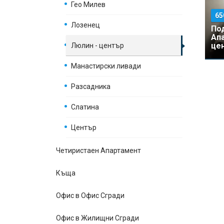
Гео Милев
65
Лозенец
По
Ап
цен
Люлин - център
Манастирски ливади
Разсадника
Слатина
Център
Четиристаен Апартамент
Къщa
Офис в Офис Сгради
Офис в Жилищни Сгради