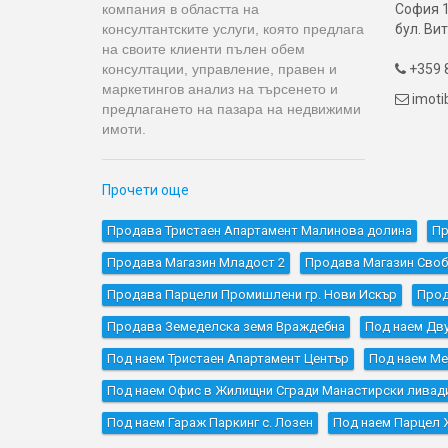
компания в областта на
София 1
консултантските услуги, която предлага
бул. Вит
на своите клиенти пълен обем
консултации, управление, правен и
+359 8

маркетингов анализ на търсенето и
imot

предлагането на пазара на недвижими
имоти.
Прочети още
Продава Тристаен Апартамент Малинова долина
Пр
Продава Магазин Младост 2
Продава Магазин Сво
Продава Парцели Промишлени гр. Нови Искър
Прод
Продава Земеделска земя Враждебна
Под наем Дв
Под наем Тристаен Апартамент Център
Под наем Ме
Под наем Офис в Жилищни Сгради Манастирски ливад
Под наем Гараж Паркинг с. Лозен
Под наем Парцел 