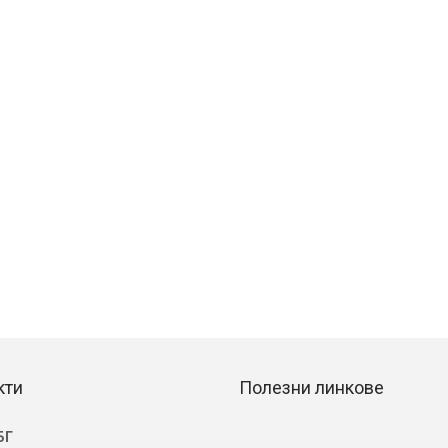
кти
Полезни линкове
БГ