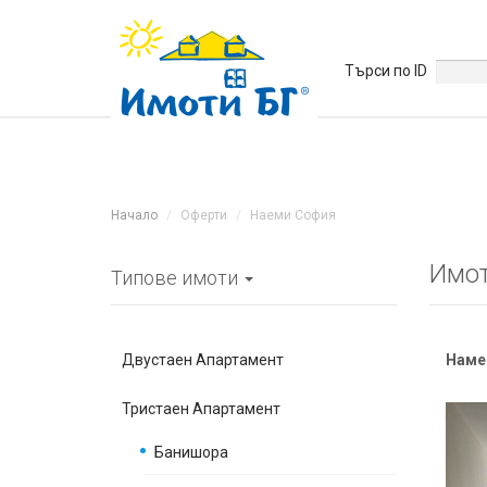
Търси по ID
Начало
Оферти
Наеми София
Имот
Типове имоти
Двустаен Апартамент
Наме
Тристаен Апартамент
Банишора