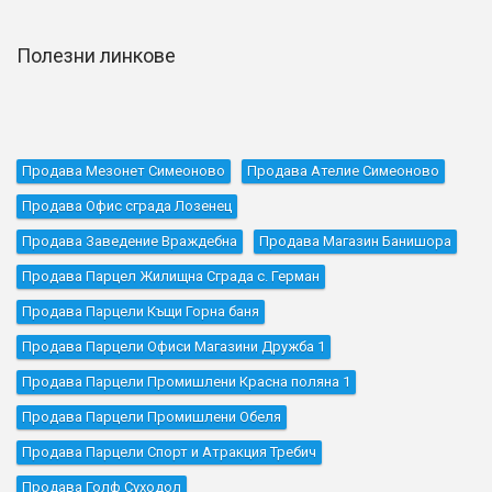
Полезни линкове
Продава Мезонет Симеоново
Продава Ателие Симеоново
Продава Офис сграда Лозенец
Продава Заведение Враждебна
Продава Магазин Банишора
Продава Парцел Жилищна Сграда с. Герман
Продава Парцели Къщи Горна баня
Продава Парцели Офиси Магазини Дружба 1
Продава Парцели Промишлени Красна поляна 1
Продава Парцели Промишлени Обеля
Продава Парцели Спорт и Атракция Требич
Продава Голф Суходол