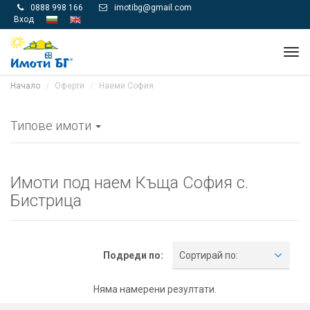
0888 998 166
imotibg@gmail.com


Вход
Tog
navi
Начало
Оферти
Наеми София
Типове имоти
Имоти под наем Къщa София с.
Бистрица
Подреди по:
Сортирай по:
Няма намерени резултати.