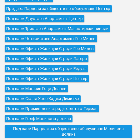
Продава Парцели за обществено обслужване Център
Под наем Двустаен Апартамент Център
Под наем Тристаен Апартамент Манастирски ливади
Под наем Четиристаен Апартамент Гео Милев
Под наем Офис в Жилищни Сгради Гео Милев
Под наем Офис в Жилищни Сгради Лагера
Под наем Офис в Жилищни Сгради Редута
Под наем Офис в Жилищни Сгради Център
Под наем Магазин Гоце Делчев
Под наем Склад Хале Хаджи Димитър
Под наем Промишлени сгради халета с. Герман
Под наем Голф Малинова долина
Под наем Парцели за обществено обслужване Малинова
долина