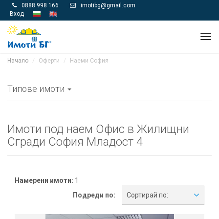
0888 998 166
imotibg@gmail.com


Вход
Tog
navi
Начало
Оферти
Наеми София
Типове имоти
Имоти под наем Офис в Жилищни
Сгради София Младост 4
Намерени имоти:
1
Подреди по:
Сортирай по: