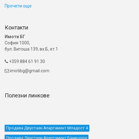
Прочети още
Контакти
Имоти БГ
София 1000,
бул. Витоша 139, вх.Б, ет.1
+359 884 61 91 30

imotibg@gmail.com

Полезни линкове
Продава Двустаен Апартамент Младост 4
Продава Двустаен Апартамент Банишора