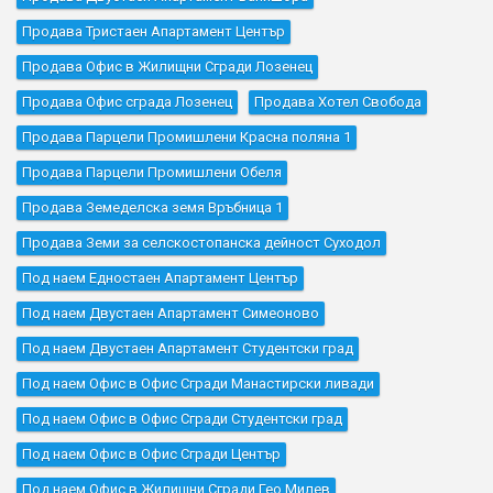
Продава Тристаен Апартамент Център
Продава Офис в Жилищни Сгради Лозенец
Продава Офис сграда Лозенец
Продава Хотел Свобода
Продава Парцели Промишлени Красна поляна 1
Продава Парцели Промишлени Обеля
Продава Земеделска земя Връбница 1
Продава Земи за селскостопанска дейност Суходол
Под наем Едностаен Апартамент Център
Под наем Двустаен Апартамент Симеоново
Под наем Двустаен Апартамент Студентски град
Под наем Офис в Офис Сгради Манастирски ливади
Под наем Офис в Офис Сгради Студентски град
Под наем Офис в Офис Сгради Център
Под наем Офис в Жилищни Сгради Гео Милев