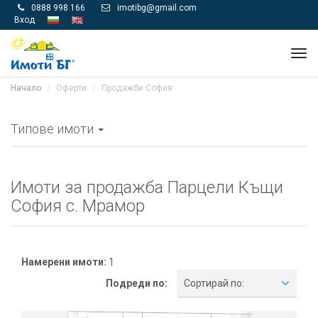
0888 998 166
imotibg@gmail.com


Вход
Tog
navi
Начало
Оферти
Продажби София
Типове имоти
Имоти за продажба Парцели Къщи
София с. Мрамор
Намерени имоти:
1
Подреди по:
Сортирай по: