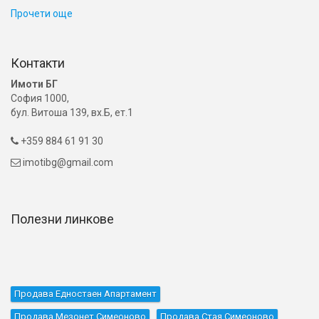
Прочети още
Контакти
Имоти БГ
София 1000,
бул. Витоша 139, вх.Б, ет.1
+359 884 61 91 30

imotibg@gmail.com

Полезни линкове
Продава Едностаен Апартамент
Продава Мезонет Симеоново
Продава Стая Симеоново