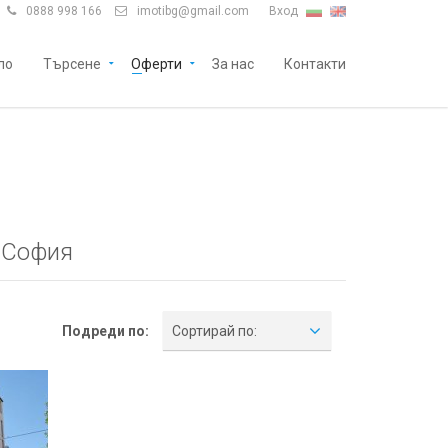
0888 998 166
imotibg@gmail.com
Вход


ло
Търсене
Оферти
За нас
Контакти
 София
Подреди по:
Сортирай по: