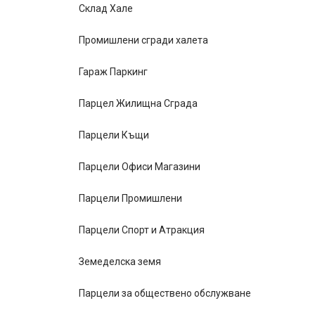
Склад Хале
Промишлени сгради халета
Гараж Паркинг
Парцел Жилищна Сграда
Парцели Къщи
Парцели Офиси Магазини
Парцели Промишлени
Парцели Спорт и Атракция
Земеделска земя
Парцели за обществено обслужване