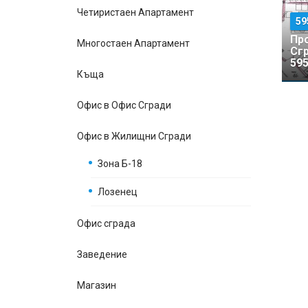
Четиристаен Апартамент
59
Пр
Многостаен Апартамент
Сг
595
Къщa
Офис в Офис Сгради
Офис в Жилищни Сгради
Зона Б-18
Лозенец
Офис сграда
Заведение
Магазин