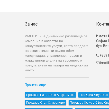
За нас
Конта
ИМОТИ БГ е динамично развиваща се
Имоти 
компания в областта на
София 1
консултантските услуги, която предлага
бул. Вит
на своите клиенти пълен обем
консултации, управление, правен и
+359 8

маркетингов анализ на търсенето и
imot

предлагането на пазара на недвижими
имоти.
Прочети още
Продава Едностаен Апартамент
Продава Двустаен 
Продава Стая Симеоново
Продава Офис в Офис Сгр