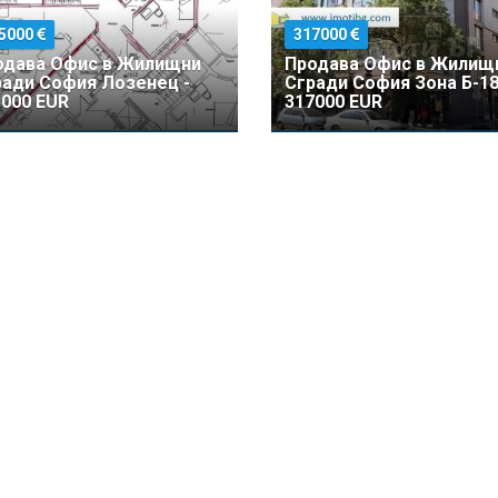
5000
317000
одава Офис в Жилищни
Продава Офис в Жилищ
ради София Лозенец -
Сгради София Зона Б-1
000 EUR
317000 EUR