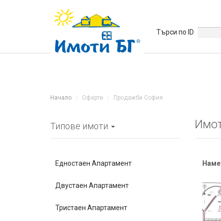
Търси по ID
Начало
Оферти
Продажби София
Имот
Типове имоти
Едностаен Апартамент
Наме
Двустаен Апартамент
Тристаен Апартамент