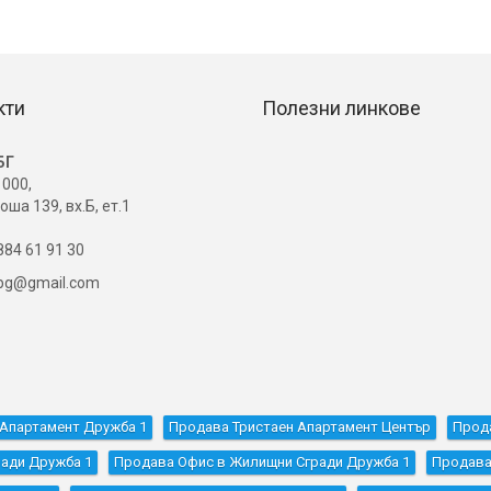
кти
Полезни линкове
БГ
000,
оша 139, вх.Б, ет.1
84 61 91 30
ibg@gmail.com
Апартамент Дружба 1
Продава Тристаен Апартамент Център
Прод
ади Дружба 1
Продава Офис в Жилищни Сгради Дружба 1
Продава