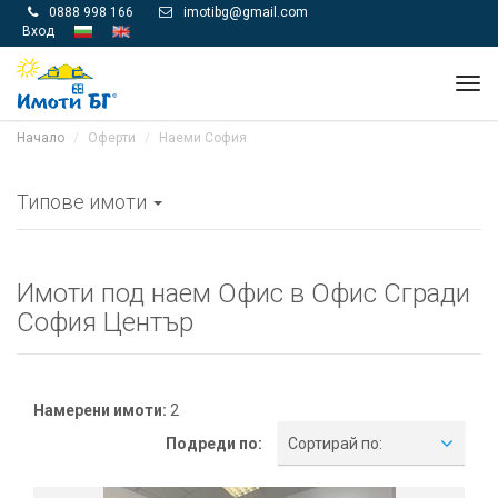
0888 998 166
imotibg@gmail.com


Вход
Tog
navi
Начало
Оферти
Наеми София
Типове имоти
Имоти под наем Офис в Офис Сгради
София Център
Намерени имоти:
2
Подреди по:
Сортирай по: