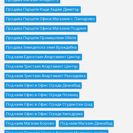
Продава Парцели Къщи Хаджи Димитър
Продава Парцели Офиси Магазини с. Панчарево
Продава Парцели Офиси Магазини Подуяне
Продава Парцели Промишлени Обеля
Продава Земеделска земя Враждебна
Под наем Едностаен Апартамент Център
Под наем Тристаен Апартамент Център
Под наем Тристаен Апартамент Разсадника
Под наем Офис в Офис Сгради Дианабад
Под наем Офис в Офис Сгради Лозенец
Под наем Офис в Офис Сгради Студентски град
Под наем Офис в Офис Сгради Хиподрума
Под наем Магазин Борово
Под наем Магазин Дианабад
Под наем Парцели Спорт и Атракция Малинова долина