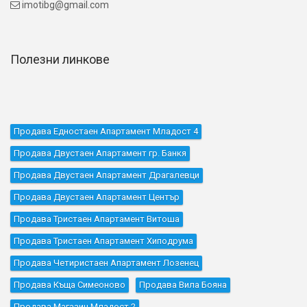
imotibg@gmail.com

Полезни линкове
Продава Едностаен Апартамент Младост 4
Продава Двустаен Апартамент гр. Банкя
Продава Двустаен Апартамент Драгалевци
Продава Двустаен Апартамент Център
Продава Тристаен Апартамент Витоша
Продава Тристаен Апартамент Хиподрума
Продава Четиристаен Апартамент Лозенец
Продава Къщa Симеоново
Продава Вила Бояна
Продава Магазин Младост 2