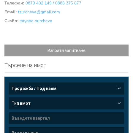
Телефон:
0879 402 149 / 0888 375 877
Email:
tsurcheva@gmail.com
Скайп:
tatyana-surcheva
Изпрати запитване
Търсене на имот
Продажба / Под наем
Тип имот