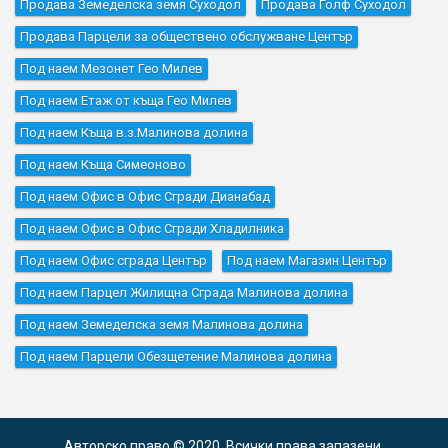
Продава Земеделска земя Суходол
Продава Голф Суходол
Продава Парцели за обществено обслужване Център
Под наем Мезонет Гео Милев
Под наем Етаж от къща Гео Милев
Под наем Къщa в.з.Малинова долина
Под наем Къщa Симеоново
Под наем Офис в Офис Сгради Дианабад
Под наем Офис в Офис Сгради Хладилника
Под наем Офис сграда Център
Под наем Магазин Център
Под наем Парцел Жилищна Сграда Малинова долина
Под наем Земеделска земя Малинова долина
Под наем Парцели Обезщетение Малинова долина
Авторско право © 2020. Всички права запазени.