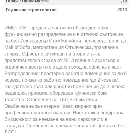
Гараж / Паркомясто:
Да
Година на строителство
2013
ИМОТИ БГ предлага частично обзаведен офис с
функционално разпределение и в отлично състояние
на бул. Александър Стамболийски, непосредствено до
Mall of Sofia, метростанция Опълченска, трамвайна
спирка. Офисът е ситуиран на втори етаж в
представителна сграда от 2013 година с асансьор и
ограничен достъп и с отделен вход за офисната част.
Разпределение: просторно работно помещение за до 8
човека, по-малко работно помещение /до 2 човека/,
заседателна зала или работно помещение до 2 човека,
рецепция, приемна, оборудван кухненски бокс,
тоалетна. Отопление на ТЕЦ + климатици.
Окабеляване за интернет, реализирано чрез
професионални кабел канали. Ниска такса поддръжка.
Възможност за наемане на едно паркомясто в
сградата. Свободен за наемане веднага! Цената е без
ДДС!