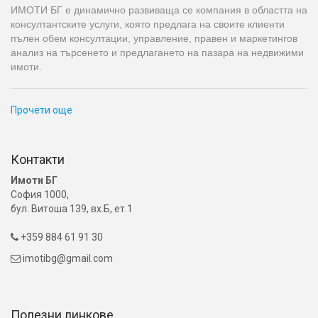
ИМОТИ БГ е динамично развиваща се компания в областта на
консултантските услуги, която предлага на своите клиенти
пълен обем консултации, управление, правен и маркетингов
анализ на търсенето и предлагането на пазара на недвижими
имоти.
Прочети още
Контакти
Имоти БГ
София 1000,
бул. Витоша 139, вх.Б, ет.1
+359 884 61 91 30

imotibg@gmail.com

Полезни линкове