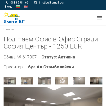
0888 998 166
imotibg@gmail.com


Вход
Tog
navi
Начало
Под Наем Офис в Офис Сгради
София Център - 1250 EUR
Обява №: 617307
Статус: Активна
Ориентир:
бул.Ал.Стамболийски