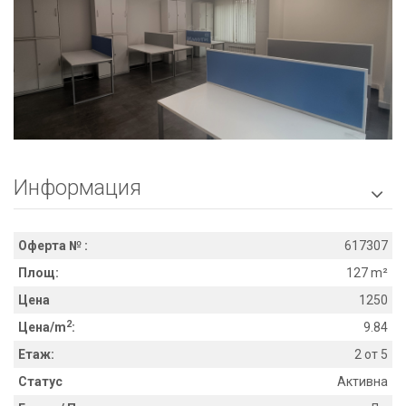
Информация

Оферта № :
617307
Площ:
127 m²
Цена
1250
2
Цена/m
:
9.84
Етаж:
2 от 5
Статус
Активна