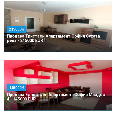
215000
Продава Тристаен Апартамент София Сухата
река - 215000 EUR
145000
Продава Едностаен Апартамент София Младост
4 - 145000 EUR