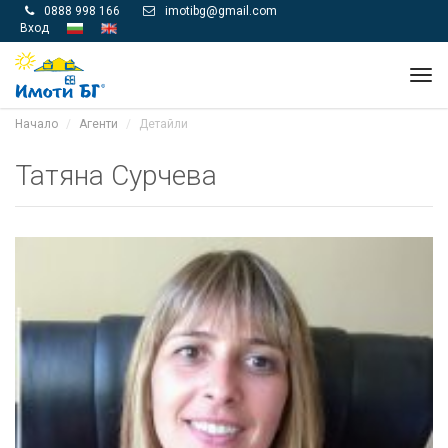
0888 998 166
imotibg@gmail.com


Вход
Tog
navi
Начало
Агенти
Детайли
Татяна Сурчева