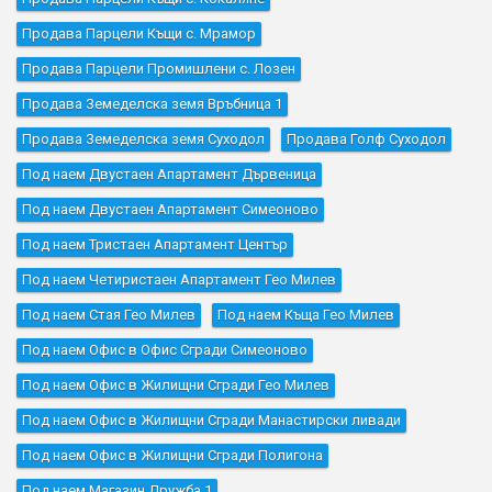
Продава Парцели Къщи с. Мрамор
Продава Парцели Промишлени с. Лозен
Продава Земеделска земя Връбница 1
Продава Земеделска земя Суходол
Продава Голф Суходол
Под наем Двустаен Апартамент Дървеница
Под наем Двустаен Апартамент Симеоново
Под наем Тристаен Апартамент Център
Под наем Четиристаен Апартамент Гео Милев
Под наем Стая Гео Милев
Под наем Къщa Гео Милев
Под наем Офис в Офис Сгради Симеоново
Под наем Офис в Жилищни Сгради Гео Милев
Под наем Офис в Жилищни Сгради Манастирски ливади
Под наем Офис в Жилищни Сгради Полигона
Под наем Магазин Дружба 1