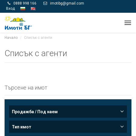
0888 998 166
imotibg@gmail.com


Вход
Tog
navi
Начало
Списък с агенти
Списък с агенти
Търсене на имот
Продажба / Под наем
Тип имот