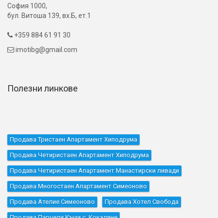
София 1000,
бул. Витоша 139, вх.Б, ет.1
+359 884 61 91 30

imotibg@gmail.com

Полезни линкове
Продава Тристаен Апартамент Хиподрума
Продава Четиристаен Апартамент Хиподрума
Продава Четиристаен Апартамент Манастирски ливади
Продава Многостаен Апартамент Симеоново
Продава Ателие Симеоново
Продава Хотел Свобода
Продава Парцели Къщи с. Кокаляне