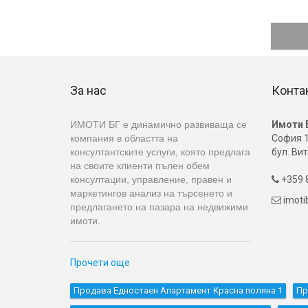
За нас
Конта
ИМОТИ БГ е динамично развиваща се
Имоти 
компания в областта на
София 1
консултантските услуги, която предлага
бул. Вит
на своите клиенти пълен обем
консултации, управление, правен и
+359 8

маркетингов анализ на търсенето и
imot

предлагането на пазара на недвижими
имоти.
Прочети още
Продава Едностаен Апартамент Красна поляна 1
Пр