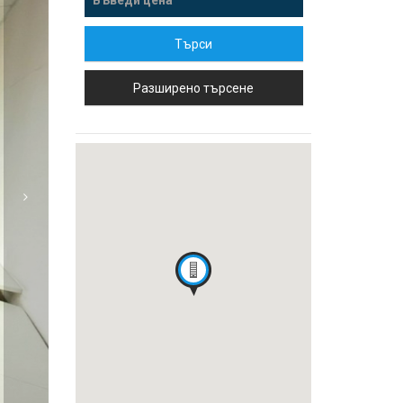
Търси
Разширено търсене