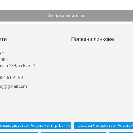
Изпрати запитване
кти
Полезни линкове
БГ
000,
оша 139, вх.Б, ет.1
84 61 91 30
ibg@gmail.com
одава Двустаен Апартамент гр. Банкя
Продава Четиристаен Апартам