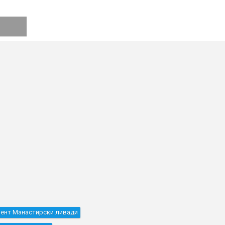
ент Манастирски ливади