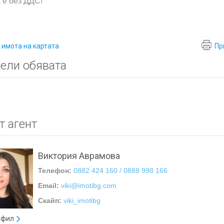
 е без ДДС!
 имота на картата
Пр
ели обявата
т агент
Виктория Аврамова
Телефон:
0882 424 160 / 0888 998 166
Email:
viki@imotibg.com
Скайп:
viki_imotibg
офил