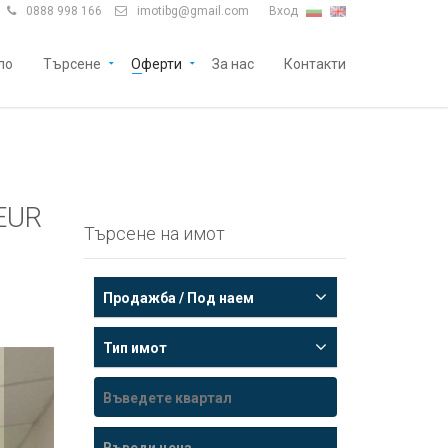
0888 998 166
imotibg@gmail.com
Вход


ло
Търсене
Оферти
За нас
Контакти
EUR
Търсене на имот
Продажба / Под наем
Тип имот