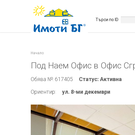
Търси по ID
Начало
Под Наем Офис в Офис Сгр
Обява №: 617405
Статус: Активна
Ориентир:
ул. 8-ми декември