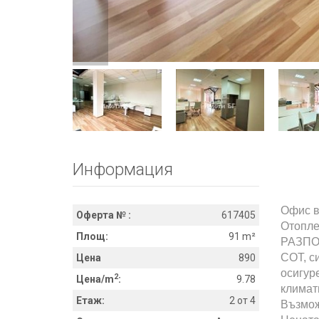
Информация
Офис в
Оферта № :
617405
Отопле
Площ:
91 m²
РАЗПОЛ
СОТ, с
Цена
890
осигур
2
Цена/m
:
9.78
климат
Етаж:
2 от 4
Възмож