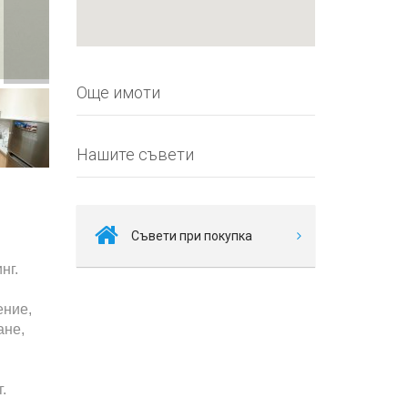
Още имоти
Нашите съвети
Съвети при покупка
нг.
ение,
ане,
.