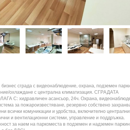
 бизнес сграда с видеонаблюдение, охрана, подземен парки
ние/охлаждане с централна климатизация. СГРАДАТА
АГА С: хидравличен асансьор, 24ч. Охрана, видеонаблюд
истема за пожароизвестяване, резервно собствено захранв
ени всички комуникации и удобства, включително централни
ични и вентилационни системи, управление и поддръжка.
ност за наем на паркоместа в подземен и надземен паркинг