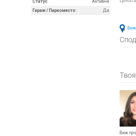
Цената
Статус
Активна
Гараж / Паркомясто:
Да
Виж
Спод
Твоя
Виж пр