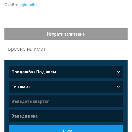
Скайп:
agimotibg
Изпрати запитване
Търсене на имот
Продажба / Под наем
Тип имот
Търси