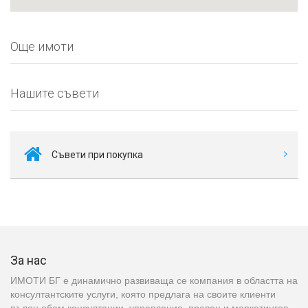
Още имоти
Нашите съвети
Съвети при покупка
За нас
ИМОТИ БГ е динамично развиваща се компания в областта на
консултантските услуги, която предлага на своите клиенти
пълен обем консултации, управление, правен и маркетингов