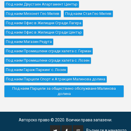
Под наем Двустаен Апартамент Център
Под наем Мезонет Гео Милев
Под наем Стая Гео Милев
Под наем Офис в Жилищни Сгради Лагера
Под наем Офис в Жилищни Сгради Център
Под наем Магазин Редута
Под наем Промишлени сгради халета с. Герман
Под наем Промишлени сгради халета с. Лозен
Под наем Гараж Паркинг с. Лозен
Под наем Парцели Спорт и Атракция Малинова долина
Под наем Парцели за обществено обслужване Малинова
долина
Авторско право © 2020. Всички права запазени.
Върни се в началото