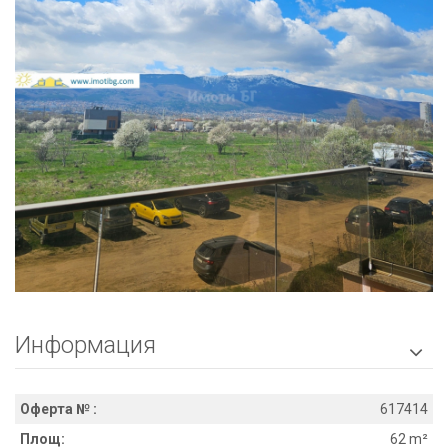
Информация

Оферта № :
617414
Площ:
62 m²