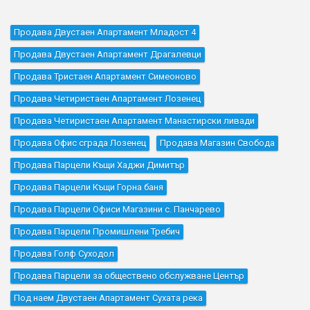
Продава Двустаен Апартамент Младост 4
Продава Двустаен Апартамент Драгалевци
Продава Тристаен Апартамент Симеоново
Продава Четиристаен Апартамент Лозенец
Продава Четиристаен Апартамент Манастирски ливади
Продава Офис сграда Лозенец
Продава Магазин Свобода
Продава Парцели Къщи Хаджи Димитър
Продава Парцели Къщи Горна баня
Продава Парцели Офиси Магазини с. Панчарево
Продава Парцели Промишлени Требич
Продава Голф Суходол
Продава Парцели за обществено обслужване Център
Под наем Двустаен Апартамент Сухата река