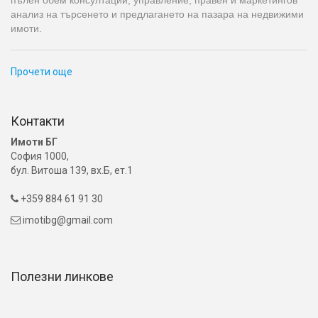
анализ на търсенето и предлагането на пазара на недвижими
имоти.
Прочети още
Контакти
Имоти БГ
София 1000,
бул. Витоша 139, вх.Б, ет.1
+359 884 61 91 30

imotibg@gmail.com

Полезни линкове