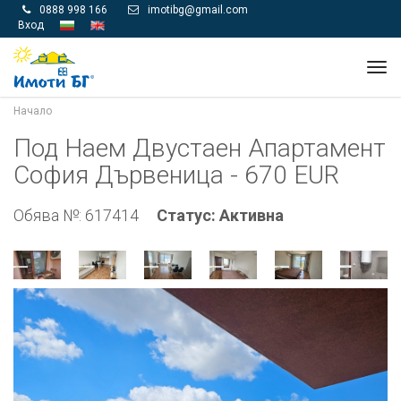
0888 998 166
imotibg@gmail.com


Вход
Tog
navi
Начало
Под Наем Двустаен Апартамент
София Дървеница - 670 EUR
Обява №: 617414
Статус: Активна