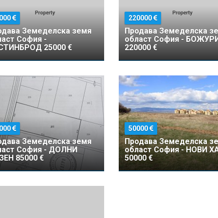
000
220000
одава Земеделска земя
Продава Земеделска з
аст София -
област София - БОЖУ
СТИНБРОД 25000 €
220000 €
000
50000
одава Земеделска земя
Продава Земеделска з
ласт София - ДОЛНИ
област София - НОВИ Х
ЗЕН 85000 €
50000 €