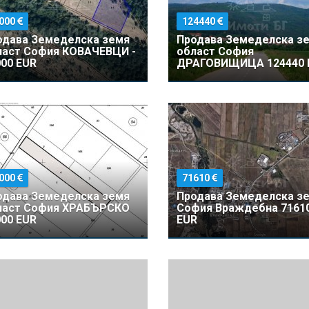
000
124440
одава Земеделска земя
Продава Земеделска з
ласт София КОВАЧЕВЦИ -
област София
00 EUR
ДРАГОВИЩИЦА 124440 
000
71610
одава Земеделска земя
Продава Земеделска з
ласт София ХРАБЪРСКО
София Враждебна 7161
00 EUR
EUR