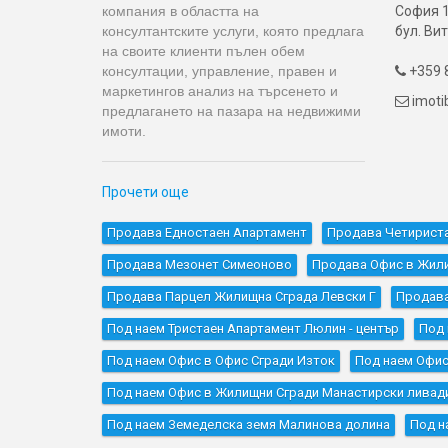
компания в областта на
София 1
консултантските услуги, която предлага
бул. Вит
на своите клиенти пълен обем
консултации, управление, правен и
+359 8

маркетингов анализ на търсенето и
imot

предлагането на пазара на недвижими
имоти.
Прочети още
Продава Едностаен Апартамент
Продава Четирист
Продава Мезонет Симеоново
Продава Офис в Жили
Продава Парцел Жилищна Сграда Левски Г
Продава
Под наем Тристаен Апартамент Люлин - център
Под 
Под наем Офис в Офис Сгради Изток
Под наем Офис
Под наем Офис в Жилищни Сгради Манастирски ливад
Под наем Земеделска земя Малинова долина
Под н