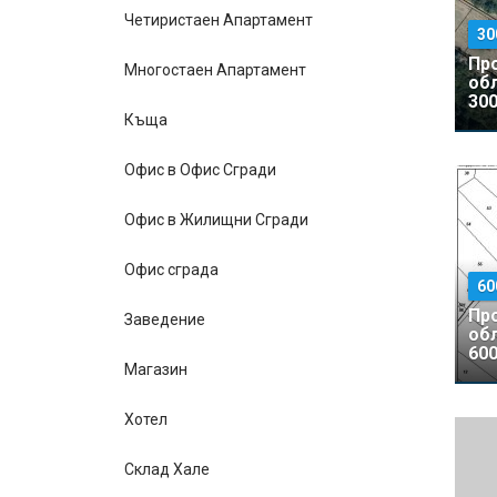
Четиристаен Апартамент
30
Пр
Многостаен Апартамент
об
300
Къщa
Офис в Офис Сгради
Офис в Жилищни Сгради
Офис сграда
60
Пр
Заведение
об
600
Магазин
Хотел
Склад Хале