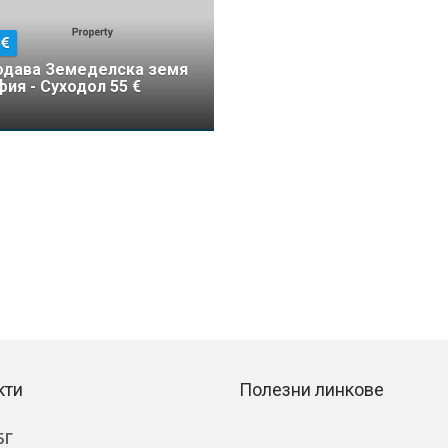
5
одава Земеделска земя
ия - Суходол 55 €
кти
Полезни линкове
БГ