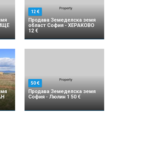
12
емя
Продава Земеделска земя
РИЩЕ
област София - ХЕРАКОВО
12 €
50
емя
Продава Земеделска земя
АН
София - Люлин 1 50 €