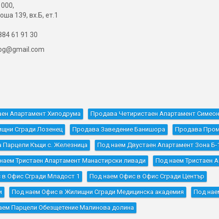
000,
оша 139, вх.Б, ет.1
84 61 91 30
ibg@gmail.com
аен Апартамент Хиподрума
Продава Четиристаен Апартамент Симео
щни Сгради Лозенец
Продава Заведение Банишора
Продава Проми
 Парцели Къщи с. Железница
Под наем Двустаен Апартамент Зона Б-
наем Тристаен Апартамент Манастирски ливади
Под наем Тристаен 
 в Офис Сгради Младост 1
Под наем Офис в Офис Сгради Център
и
Под наем Офис в Жилищни Сгради Медицинска академия
Под нае
аем Парцели Обезщетение Малинова долина