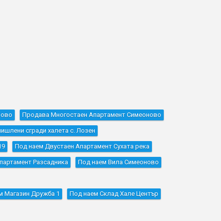
ново
Продава Многостаен Апартамент Симеоново
шлени сгради халета с. Лозен
19
Под наем Двустаен Апартамент Сухата река
Апартамент Разсадника
Под наем Вила Симеоново
м Магазин Дружба 1
Под наем Склад Хале Център