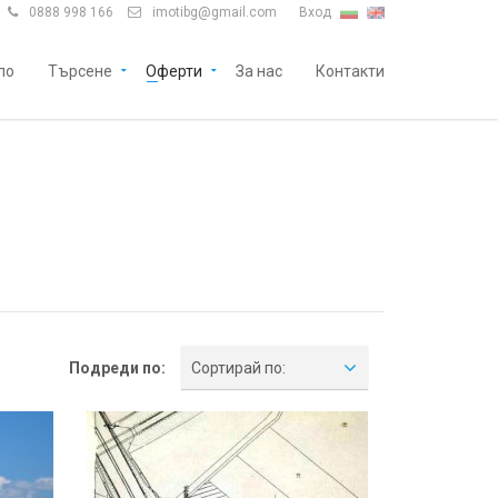
0888 998 166
imotibg@gmail.com
Вход


ло
Търсене
Оферти
За нас
Контакти
Подреди по:
Сортирай по: