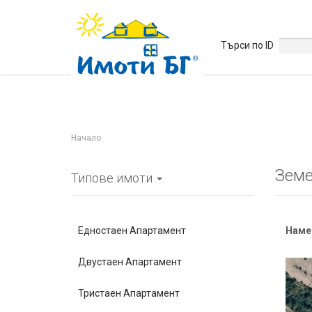
Търси по ID
Начало
Земе
Типове имоти
Едностаен Апартамент
Наме
Двустаен Апартамент
Тристаен Апартамент