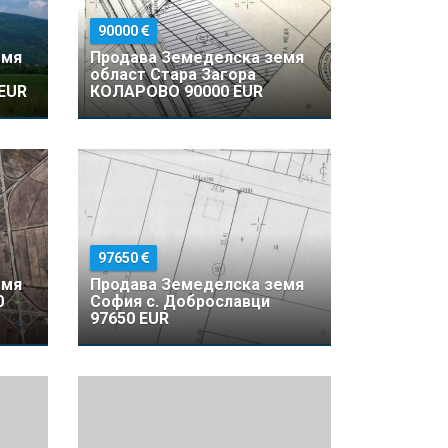
90000
емя
Продава Земеделска земя
област Стара Загора
EUR
КОЛАРОВО 90000 EUR
97650
емя
Продава Земеделска земя
0
София с. Доброславци
97650 EUR