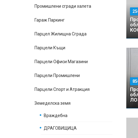
Промишлени сгради халета
25
Пр
Гараж Паркинг
обл
КО
Парцел Жилищна Сграда
Парцели Къщи
Парцели Офиси Магазини
Парцели Промишлени
85
Пр
Парцели Спорт и Атракция
об
ЛО
Земеделска земя
Враждебна
ДРАГОВИЩИЦА