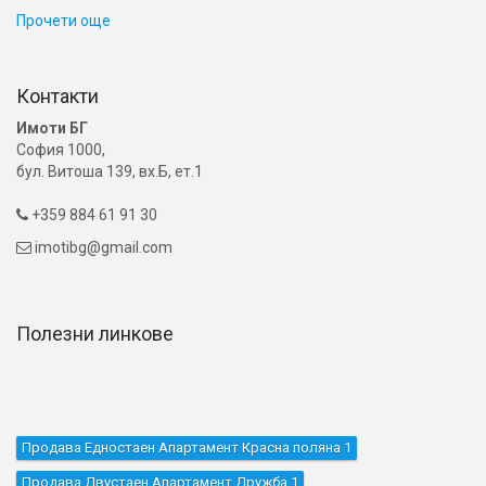
Прочети още
Контакти
Имоти БГ
София 1000,
бул. Витоша 139, вх.Б, ет.1
+359 884 61 91 30

imotibg@gmail.com

Полезни линкове
Продава Едностаен Апартамент Красна поляна 1
Продава Двустаен Апартамент Дружба 1