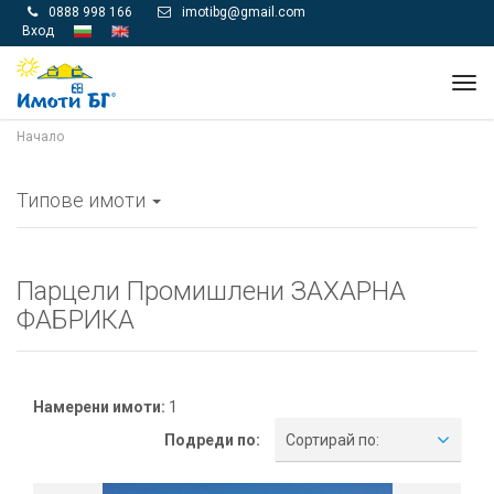
0888 998 166
imotibg@gmail.com


Вход
Tog
navi
Начало
Типове имоти
Парцели Промишлени ЗАХАРНА
ФАБРИКА
Намерени имоти:
1
Подреди по:
Сортирай по: