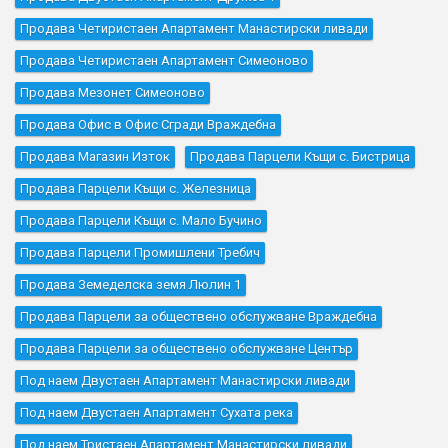
Продава Четиристаен Апартамент Манастирски ливади
Продава Четиристаен Апартамент Симеоново
Продава Мезонет Симеоново
Продава Офис в Офис Сгради Враждебна
Продава Магазин Изток
Продава Парцели Къщи с. Бистрица
Продава Парцели Къщи с. Железница
Продава Парцели Къщи с. Мало Бучино
Продава Парцели Промишлени Требич
Продава Земеделска земя Люлин 1
Продава Парцели за обществено обслужване Враждебна
Продава Парцели за обществено обслужване Център
Под наем Двустаен Апартамент Манастирски ливади
Под наем Двустаен Апартамент Сухата река
Под наем Тристаен Апартамент Манастирски ливади