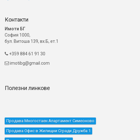
Контакти
Имоти БГ
София 1000,
бул. Витоша 139, вх.Б, ет.1
+359 884 61 91 30

imotibg@gmail.com

Полезни линкове
Продава Многостаен Апартамент Симеоново
Продава Офис в Жилищни Сгради Дружба 1