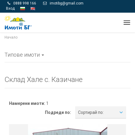
0888 998 166
imotibg@gmail.com


Вход
Tog
navi
Начало
Типове имоти
Склад Хале с. Казичане
Намерени имоти:
1
Подреди по:
Сортирай по: