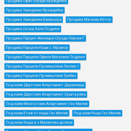
Продава Офис сграда Враждебна
Продава Заведение Враждебна
Продава Заведение Банишора
Продава Магазин Изток
Продава Склад Хале Подуяне
Продава Парцел Жилищна Сграда Левски Г
Продава Парцели Къщи с. Мрамор
Продава Парцели Офиси Магазини Подуяне
Продава Парцели Промишлени Люлин 1
Продава Парцели Промишлени Требич
Под наем Двустаен Апартамент Дървеница
Под наем Двустаен Апартамент Сухата река
Под наем Многостаен Апартамент Гео Милев
Под наем Етаж от къща Гео Милев
Под наем Къщa Гео Милев
Под наем Къщa в.з.Малинова долина