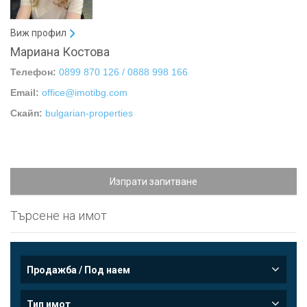
Виж профил
Мариана Костова
Телефон:
0899 870 126 / 0888 998 166
Email:
office@imotibg.com
Скайп:
bulgarian-properties
Изпрати запитване
Търсене на имот
Продажба / Под наем
Тип имот