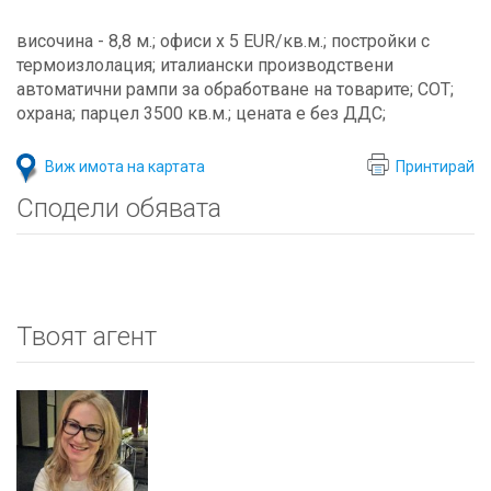
височина - 8,8 м.; офиси x 5 EUR/кв.м.; постройки с
термоизлолация; италиански производствени
автоматични рампи за обработване на товарите; СОТ;
охрана; парцел 3500 кв.м.; цената е без ДДС;
Виж имота на картата
Принтирай
Сподели обявата
Твоят агент