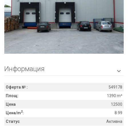
Информация

Оферта № :
549178
Площ:
1390 m²
Цена
12500
2
Цена/m
:
8.99
Статус
Активна