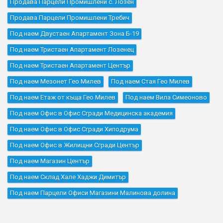
Продава Парцели Промишлени с. Лозен
Продава Парцели Промишлени Требич
Под наем Двустаен Апартамент Зона Б-19
Под наем Тристаен Апартамент Лозенец
Под наем Тристаен Апартамент Център
Под наем Мезонет Гео Милев
Под наем Стая Гео Милев
Под наем Етаж от къща Гео Милев
Под наем Вила Симеоново
Под наем Офис в Офис Сгради Медицинска академия
Под наем Офис в Офис Сгради Хиподрума
Под наем Офис в Жилищни Сгради Център
Под наем Магазин Център
Под наем Склад Хале Хаджи Димитър
Под наем Парцели Офиси Магазини Малинова долина