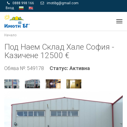
0888 998 166
imotibg@gmail.com


Вход
Tog
navi
Начало
Под Наем Склад Хале София -
Казичене 12500 €
Обява №: 549178
Статус: Активна