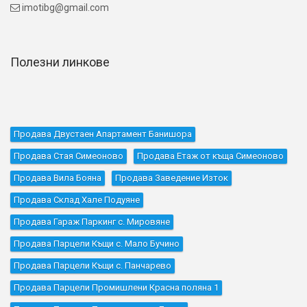
imotibg@gmail.com

Полезни линкове
Продава Двустаен Апартамент Банишора
Продава Стая Симеоново
Продава Етаж от къща Симеоново
Продава Вила Бояна
Продава Заведение Изток
Продава Склад Хале Подуяне
Продава Гараж Паркинг с. Мировяне
Продава Парцели Къщи с. Мало Бучино
Продава Парцели Къщи с. Панчарево
Продава Парцели Промишлени Красна поляна 1