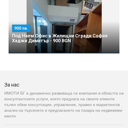
900 лв.
Под Наем Офис в Жилищни Сгради София
Хаджи Димитър - 900 BGN
За нас
ИМОТИ БГ е динамично развиваща се компания в областта на
консултантските услуги, която предлага на своите клиенти
пълен обем консултации, управление, правен и маркетингов
анализ на търсенето и предлагането на пазара на недвижими
имоти.