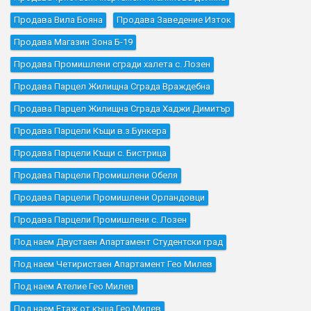
Продава Вила Бояна
Продава Заведение Изток
Продава Магазин Зона Б-19
Продава Промишлени сгради халета с. Лозен
Продава Парцел Жилищна Сграда Враждебна
Продава Парцел Жилищна Сграда Хаджи Димитър
Продава Парцели Къщи в.з.Бункера
Продава Парцели Къщи с. Бистрица
Продава Парцели Промишлени Обеля
Продава Парцели Промишлени Орландовци
Продава Парцели Промишлени с. Лозен
Под наем Двустаен Апартамент Студентски град
Под наем Четиристаен Апартамент Гео Милев
Под наем Ателие Гео Милев
Под наем Етаж от къща Гео Милев