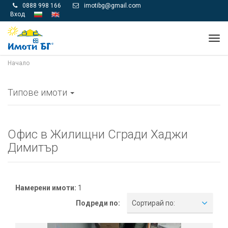
0888 998 166
imotibg@gmail.com


Вход
Tog
navi
Начало
Типове имоти
Офис в Жилищни Сгради Хаджи
Димитър
Намерени имоти:
1
Подреди по:
Сортирай по: