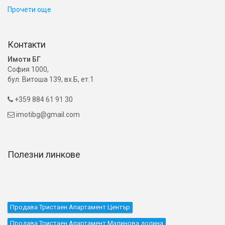
Прочети още
Контакти
Имоти БГ
София 1000,
бул. Витоша 139, вх.Б, ет.1
+359 884 61 91 30

imotibg@gmail.com

Полезни линкове
Продава Тристаен Апартамент Център
Продава Тристаен Апартамент Малинова долина